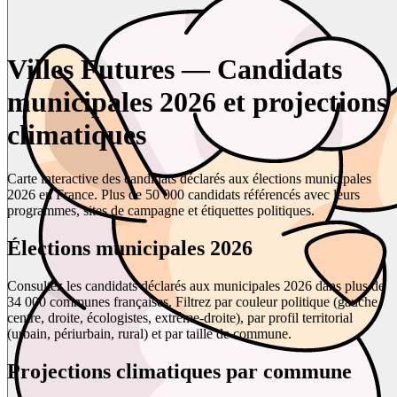
Villes Futures — Candidats
municipales 2026 et projections
climatiques
Carte interactive des candidats déclarés aux élections municipales
2026 en France. Plus de 50 000 candidats référencés avec leurs
programmes, sites de campagne et étiquettes politiques.
Élections municipales 2026
Consultez les candidats déclarés aux municipales 2026 dans plus de
34 000 communes françaises. Filtrez par couleur politique (gauche,
centre, droite, écologistes, extrême-droite), par profil territorial
(urbain, périurbain, rural) et par taille de commune.
Projections climatiques par commune