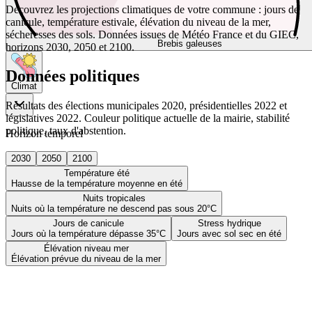
Découvrez les projections climatiques de votre commune : jours de
canicule, température estivale, élévation du niveau de la mer,
sécheresses des sols. Données issues de Météo France et du GIEC,
Brebis galeuses
horizons 2030, 2050 et 2100.
Données politiques
Climat
Résultats des élections municipales 2020, présidentielles 2022 et
législatives 2022. Couleur politique actuelle de la mairie, stabilité
politique, taux d'abstention.
Horizon temporel
2030
2050
2100
Température été
Hausse de la température moyenne en été
Nuits tropicales
Nuits où la température ne descend pas sous 20°C
Jours de canicule
Stress hydrique
Jours où la température dépasse 35°C
Jours avec sol sec en été
Élévation niveau mer
Élévation prévue du niveau de la mer