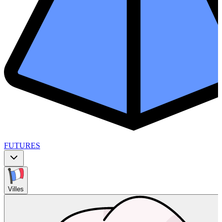
FUTURES
Villes