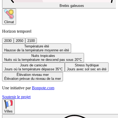
Brebis galeuses
Climat
Horizon temporel
2030
2050
2100
Température été
Hausse de la température moyenne en été
Nuits tropicales
Nuits où la température ne descend pas sous 20°C
Jours de canicule
Stress hydrique
Jours où la température dépasse 35°C
Jours avec sol sec en été
Élévation niveau mer
Élévation prévue du niveau de la mer
Une initiative par
Bonpote.com
Soutenir le projet
Villes