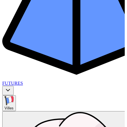
FUTURES
Villes