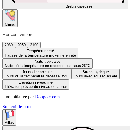
Brebis galeuses
Climat
Horizon temporel
2030
2050
2100
Température été
Hausse de la température moyenne en été
Nuits tropicales
Nuits où la température ne descend pas sous 20°C
Jours de canicule
Stress hydrique
Jours où la température dépasse 35°C
Jours avec sol sec en été
Élévation niveau mer
Élévation prévue du niveau de la mer
Une initiative par
Bonpote.com
Soutenir le projet
Villes