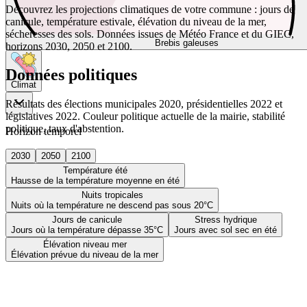
Découvrez les projections climatiques de votre commune : jours de
canicule, température estivale, élévation du niveau de la mer,
sécheresses des sols. Données issues de Météo France et du GIEC,
Brebis galeuses
horizons 2030, 2050 et 2100.
Données politiques
Climat
Résultats des élections municipales 2020, présidentielles 2022 et
législatives 2022. Couleur politique actuelle de la mairie, stabilité
politique, taux d'abstention.
Horizon temporel
2030
2050
2100
Température été
Hausse de la température moyenne en été
Nuits tropicales
Nuits où la température ne descend pas sous 20°C
Jours de canicule
Stress hydrique
Jours où la température dépasse 35°C
Jours avec sol sec en été
Élévation niveau mer
Élévation prévue du niveau de la mer