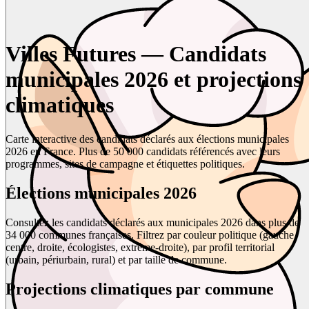
Villes Futures — Candidats
municipales 2026 et projections
climatiques
Carte interactive des candidats déclarés aux élections municipales
2026 en France. Plus de 50 000 candidats référencés avec leurs
programmes, sites de campagne et étiquettes politiques.
Élections municipales 2026
Consultez les candidats déclarés aux municipales 2026 dans plus de
34 000 communes françaises. Filtrez par couleur politique (gauche,
centre, droite, écologistes, extrême-droite), par profil territorial
(urbain, périurbain, rural) et par taille de commune.
Projections climatiques par commune