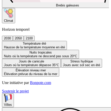
Brebis galeuses
Climat
Horizon temporel
2030
2050
2100
Température été
Hausse de la température moyenne en été
Nuits tropicales
Nuits où la température ne descend pas sous 20°C
Jours de canicule
Stress hydrique
Jours où la température dépasse 35°C
Jours avec sol sec en été
Élévation niveau mer
Élévation prévue du niveau de la mer
Une initiative par
Bonpote.com
Soutenir le projet
Villes