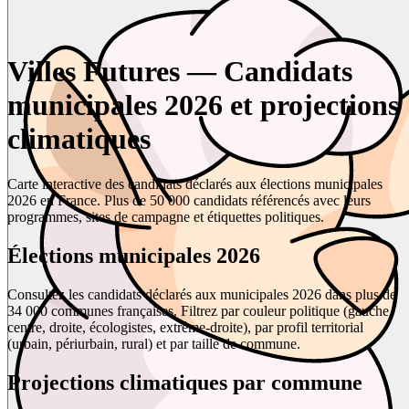
Villes Futures — Candidats
municipales 2026 et projections
climatiques
Carte interactive des candidats déclarés aux élections municipales
2026 en France. Plus de 50 000 candidats référencés avec leurs
programmes, sites de campagne et étiquettes politiques.
Élections municipales 2026
Consultez les candidats déclarés aux municipales 2026 dans plus de
34 000 communes françaises. Filtrez par couleur politique (gauche,
centre, droite, écologistes, extrême-droite), par profil territorial
(urbain, périurbain, rural) et par taille de commune.
Projections climatiques par commune