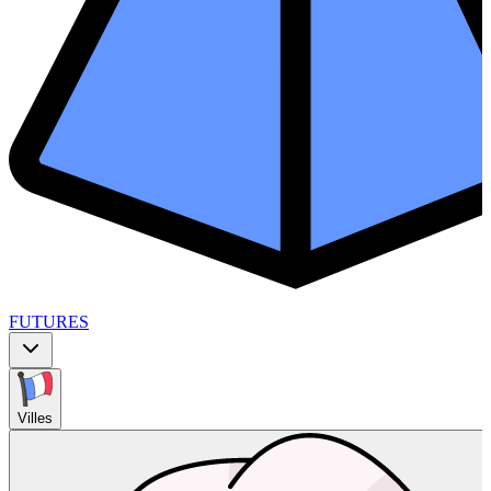
FUTURES
Villes