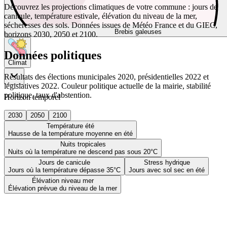
Découvrez les projections climatiques de votre commune : jours de
canicule, température estivale, élévation du niveau de la mer,
sécheresses des sols. Données issues de Météo France et du GIEC,
Brebis galeuses
horizons 2030, 2050 et 2100.
Données politiques
Climat
Résultats des élections municipales 2020, présidentielles 2022 et
législatives 2022. Couleur politique actuelle de la mairie, stabilité
politique, taux d'abstention.
Horizon temporel
2030
2050
2100
Température été
Hausse de la température moyenne en été
Nuits tropicales
Nuits où la température ne descend pas sous 20°C
Jours de canicule
Stress hydrique
Jours où la température dépasse 35°C
Jours avec sol sec en été
Élévation niveau mer
Élévation prévue du niveau de la mer