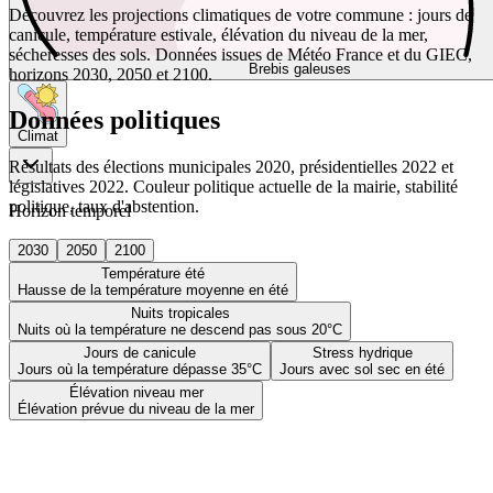
Découvrez les projections climatiques de votre commune : jours de
canicule, température estivale, élévation du niveau de la mer,
sécheresses des sols. Données issues de Météo France et du GIEC,
Brebis galeuses
horizons 2030, 2050 et 2100.
Données politiques
Climat
Résultats des élections municipales 2020, présidentielles 2022 et
législatives 2022. Couleur politique actuelle de la mairie, stabilité
politique, taux d'abstention.
Horizon temporel
2030
2050
2100
Température été
Hausse de la température moyenne en été
Nuits tropicales
Nuits où la température ne descend pas sous 20°C
Jours de canicule
Stress hydrique
Jours où la température dépasse 35°C
Jours avec sol sec en été
Élévation niveau mer
Élévation prévue du niveau de la mer