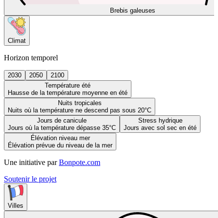
Brebis galeuses
Climat
Horizon temporel
2030
2050
2100
Température été
Hausse de la température moyenne en été
Nuits tropicales
Nuits où la température ne descend pas sous 20°C
Jours de canicule
Stress hydrique
Jours où la température dépasse 35°C
Jours avec sol sec en été
Élévation niveau mer
Élévation prévue du niveau de la mer
Une initiative par
Bonpote.com
Soutenir le projet
Villes