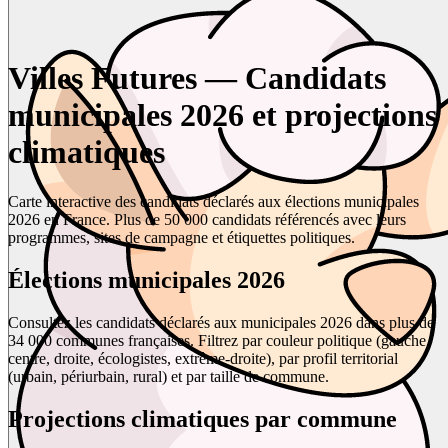
Villes Futures — Candidats
municipales 2026 et projections
climatiques
Carte interactive des candidats déclarés aux élections municipales
2026 en France. Plus de 50 000 candidats référencés avec leurs
programmes, sites de campagne et étiquettes politiques.
Élections municipales 2026
Consultez les candidats déclarés aux municipales 2026 dans plus de
34 000 communes françaises. Filtrez par couleur politique (gauche,
centre, droite, écologistes, extrême-droite), par profil territorial
(urbain, périurbain, rural) et par taille de commune.
Projections climatiques par commune