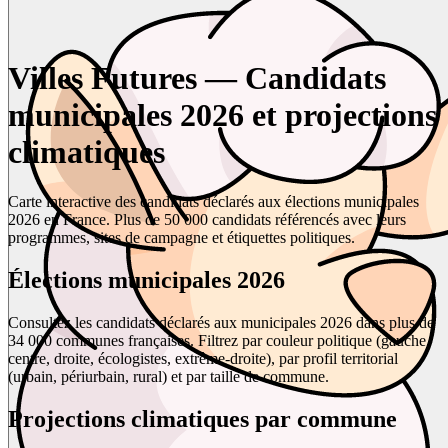
Villes Futures — Candidats
municipales 2026 et projections
climatiques
Carte interactive des candidats déclarés aux élections municipales
2026 en France. Plus de 50 000 candidats référencés avec leurs
programmes, sites de campagne et étiquettes politiques.
Élections municipales 2026
Consultez les candidats déclarés aux municipales 2026 dans plus de
34 000 communes françaises. Filtrez par couleur politique (gauche,
centre, droite, écologistes, extrême-droite), par profil territorial
(urbain, périurbain, rural) et par taille de commune.
Projections climatiques par commune