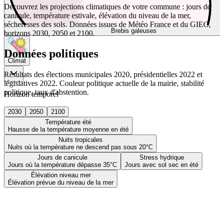
Découvrez les projections climatiques de votre commune : jours de
canicule, température estivale, élévation du niveau de la mer,
sécheresses des sols. Données issues de Météo France et du GIEC,
Brebis galeuses
horizons 2030, 2050 et 2100.
Données politiques
Climat
Résultats des élections municipales 2020, présidentielles 2022 et
législatives 2022. Couleur politique actuelle de la mairie, stabilité
politique, taux d'abstention.
Horizon temporel
2030
2050
2100
Température été
Hausse de la température moyenne en été
Nuits tropicales
Nuits où la température ne descend pas sous 20°C
Jours de canicule
Stress hydrique
Jours où la température dépasse 35°C
Jours avec sol sec en été
Élévation niveau mer
Élévation prévue du niveau de la mer