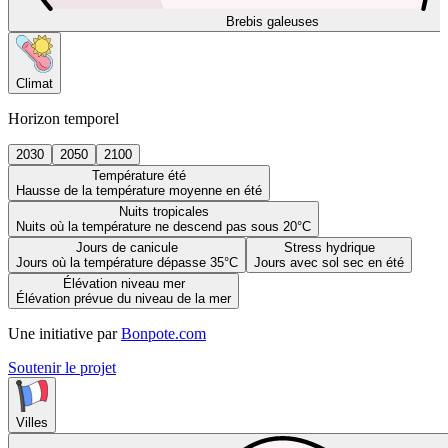
Brebis galeuses
Climat
Horizon temporel
2030
2050
2100
Température été
Hausse de la température moyenne en été
Nuits tropicales
Nuits où la température ne descend pas sous 20°C
Jours de canicule
Stress hydrique
Jours où la température dépasse 35°C
Jours avec sol sec en été
Élévation niveau mer
Élévation prévue du niveau de la mer
Une initiative par
Bonpote.com
Soutenir le projet
Villes