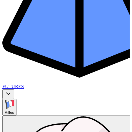
FUTURES
Villes