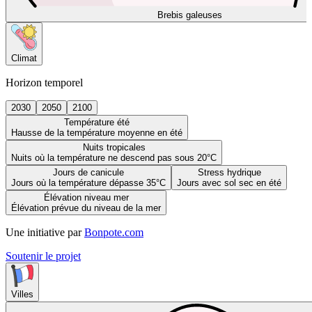
Brebis galeuses
Climat
Horizon temporel
2030
2050
2100
Température été
Hausse de la température moyenne en été
Nuits tropicales
Nuits où la température ne descend pas sous 20°C
Jours de canicule
Stress hydrique
Jours où la température dépasse 35°C
Jours avec sol sec en été
Élévation niveau mer
Élévation prévue du niveau de la mer
Une initiative par
Bonpote.com
Soutenir le projet
Villes