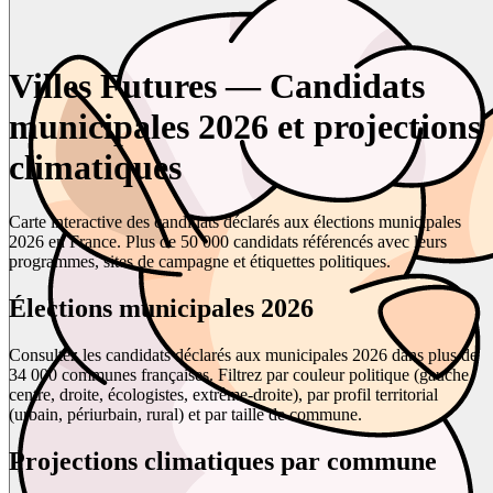
Villes Futures — Candidats
municipales 2026 et projections
climatiques
Carte interactive des candidats déclarés aux élections municipales
2026 en France. Plus de 50 000 candidats référencés avec leurs
programmes, sites de campagne et étiquettes politiques.
Élections municipales 2026
Consultez les candidats déclarés aux municipales 2026 dans plus de
34 000 communes françaises. Filtrez par couleur politique (gauche,
centre, droite, écologistes, extrême-droite), par profil territorial
(urbain, périurbain, rural) et par taille de commune.
Projections climatiques par commune