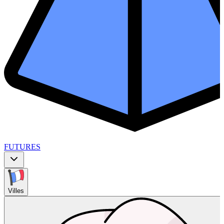
FUTURES
Villes