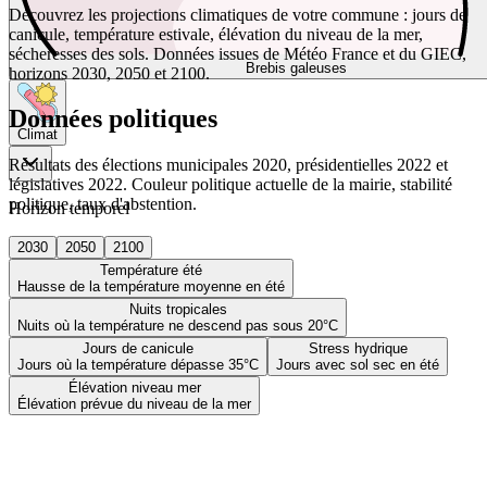
Découvrez les projections climatiques de votre commune : jours de
canicule, température estivale, élévation du niveau de la mer,
sécheresses des sols. Données issues de Météo France et du GIEC,
Brebis galeuses
horizons 2030, 2050 et 2100.
Données politiques
Climat
Résultats des élections municipales 2020, présidentielles 2022 et
législatives 2022. Couleur politique actuelle de la mairie, stabilité
politique, taux d'abstention.
Horizon temporel
2030
2050
2100
Température été
Hausse de la température moyenne en été
Nuits tropicales
Nuits où la température ne descend pas sous 20°C
Jours de canicule
Stress hydrique
Jours où la température dépasse 35°C
Jours avec sol sec en été
Élévation niveau mer
Élévation prévue du niveau de la mer