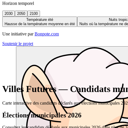
Horizon temporel
2030
2050
2100
Température été
Nuits tropic
Hausse de la température moyenne en été
Nuits où la température ne 
Une initiative par
Bonpote.com
Soutenir le projet
Villes Futures — Candidats muni
Carte interactive des candidats déclarés aux élections municipales 20
Élections municipales 2026
Consultez les candidats déclarés aux municipales 2026 dans plus de 34 0