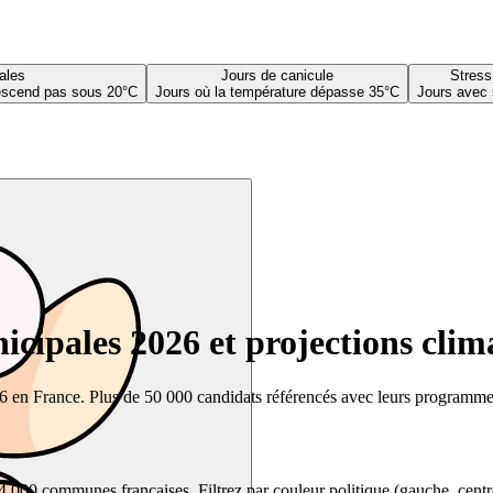
ales
Jours de canicule
Stress
descend pas sous 20°C
Jours où la température dépasse 35°C
Jours avec 
cipales 2026 et projections clim
26 en France. Plus de 50 000 candidats référencés avec leurs programmes,
00 communes françaises. Filtrez par couleur politique (gauche, centre, dr