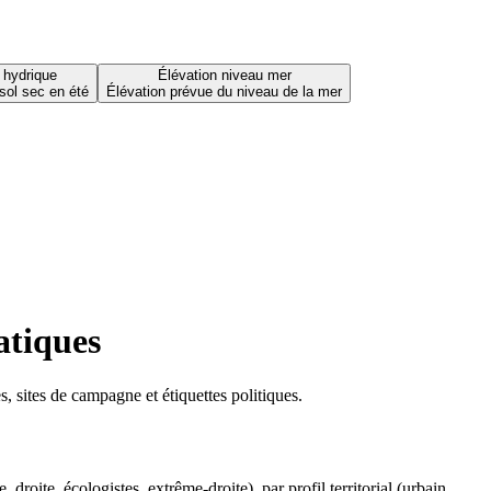
 hydrique
Élévation niveau mer
sol sec en été
Élévation prévue du niveau de la mer
atiques
 sites de campagne et étiquettes politiques.
oite, écologistes, extrême-droite), par profil territorial (urbain,