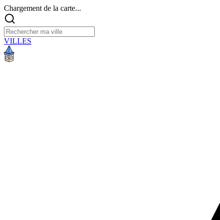
Chargement de la carte...
VILLES