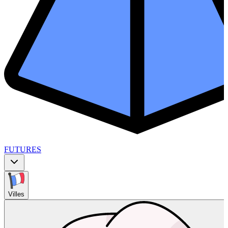
FUTURES
Villes