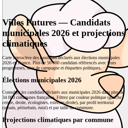
Villes Futures — Candidats
municipales 2026 et projections
climatiques
Carte interactive des candidats déclarés aux élections municipales
2026 en France. Plus de 50 000 candidats référencés avec leurs
programmes, sites de campagne et étiquettes politiques.
Élections municipales 2026
Consultez les candidats déclarés aux municipales 2026 dans plus de
34 000 communes françaises. Filtrez par couleur politique (gauche,
centre, droite, écologistes, extrême-droite), par profil territorial
(urbain, périurbain, rural) et par taille de commune.
Projections climatiques par commune