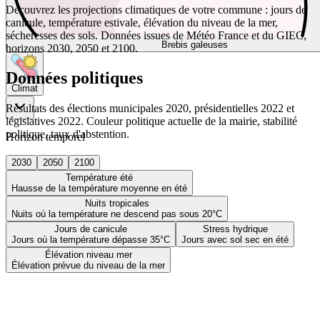
Découvrez les projections climatiques de votre commune : jours de
canicule, température estivale, élévation du niveau de la mer,
sécheresses des sols. Données issues de Météo France et du GIEC,
Brebis galeuses
horizons 2030, 2050 et 2100.
Données politiques
Climat
Résultats des élections municipales 2020, présidentielles 2022 et
législatives 2022. Couleur politique actuelle de la mairie, stabilité
politique, taux d'abstention.
Horizon temporel
2030
2050
2100
Température été
Hausse de la température moyenne en été
Nuits tropicales
Nuits où la température ne descend pas sous 20°C
Jours de canicule
Stress hydrique
Jours où la température dépasse 35°C
Jours avec sol sec en été
Élévation niveau mer
Élévation prévue du niveau de la mer