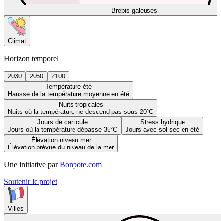
Brebis galeuses
Climat
Horizon temporel
2030
2050
2100
Température été
Hausse de la température moyenne en été
Nuits tropicales
Nuits où la température ne descend pas sous 20°C
Jours de canicule
Stress hydrique
Jours où la température dépasse 35°C
Jours avec sol sec en été
Élévation niveau mer
Élévation prévue du niveau de la mer
Une initiative par
Bonpote.com
Soutenir le projet
Villes