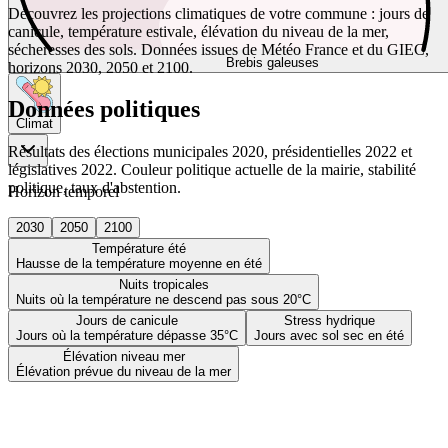
Découvrez les projections climatiques de votre commune : jours de
canicule, température estivale, élévation du niveau de la mer,
sécheresses des sols. Données issues de Météo France et du GIEC,
Brebis galeuses
horizons 2030, 2050 et 2100.
Données politiques
Climat
Résultats des élections municipales 2020, présidentielles 2022 et
législatives 2022. Couleur politique actuelle de la mairie, stabilité
politique, taux d'abstention.
Horizon temporel
2030
2050
2100
Température été
Hausse de la température moyenne en été
Nuits tropicales
Nuits où la température ne descend pas sous 20°C
Jours de canicule
Stress hydrique
Jours où la température dépasse 35°C
Jours avec sol sec en été
Élévation niveau mer
Élévation prévue du niveau de la mer