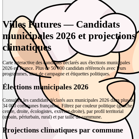
Villes Futures — Candidats
municipales 2026 et projections
climatiques
Carte interactive des candidats déclarés aux élections municipales
2026 en France. Plus de 50 000 candidats référencés avec leurs
programmes, sites de campagne et étiquettes politiques.
Élections municipales 2026
Consultez les candidats déclarés aux municipales 2026 dans plus de
34 000 communes françaises. Filtrez par couleur politique (gauche,
centre, droite, écologistes, extrême-droite), par profil territorial
(urbain, périurbain, rural) et par taille de commune.
Projections climatiques par commune