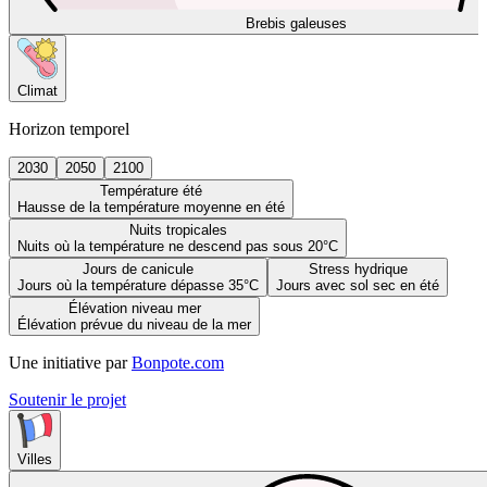
Brebis galeuses
Climat
Horizon temporel
2030
2050
2100
Température été
Hausse de la température moyenne en été
Nuits tropicales
Nuits où la température ne descend pas sous 20°C
Jours de canicule
Stress hydrique
Jours où la température dépasse 35°C
Jours avec sol sec en été
Élévation niveau mer
Élévation prévue du niveau de la mer
Une initiative par
Bonpote.com
Soutenir le projet
Villes