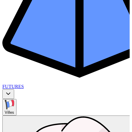
FUTURES
Villes