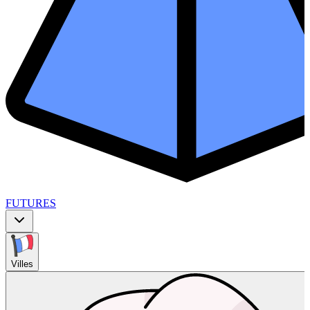
FUTURES
Villes