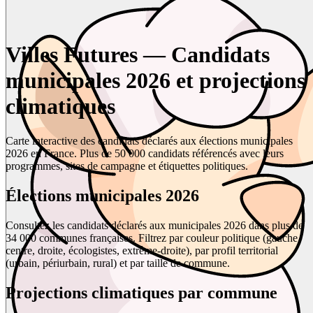
Villes Futures — Candidats
municipales 2026 et projections
climatiques
Carte interactive des candidats déclarés aux élections municipales
2026 en France. Plus de 50 000 candidats référencés avec leurs
programmes, sites de campagne et étiquettes politiques.
Élections municipales 2026
Consultez les candidats déclarés aux municipales 2026 dans plus de
34 000 communes françaises. Filtrez par couleur politique (gauche,
centre, droite, écologistes, extrême-droite), par profil territorial
(urbain, périurbain, rural) et par taille de commune.
Projections climatiques par commune