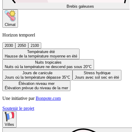
Brebis galeuses
Climat
Horizon temporel
2030
2050
2100
Température été
Hausse de la température moyenne en été
Nuits tropicales
Nuits où la température ne descend pas sous 20°C
Jours de canicule
Stress hydrique
Jours où la température dépasse 35°C
Jours avec sol sec en été
Élévation niveau mer
Élévation prévue du niveau de la mer
Une initiative par
Bonpote.com
Soutenir le projet
Villes