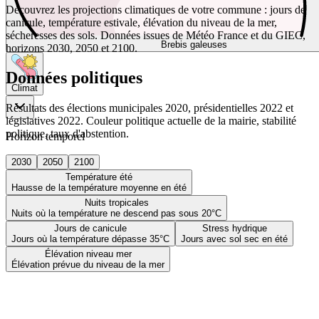
Découvrez les projections climatiques de votre commune : jours de
canicule, température estivale, élévation du niveau de la mer,
sécheresses des sols. Données issues de Météo France et du GIEC,
Brebis galeuses
horizons 2030, 2050 et 2100.
Données politiques
Climat
Résultats des élections municipales 2020, présidentielles 2022 et
législatives 2022. Couleur politique actuelle de la mairie, stabilité
politique, taux d'abstention.
Horizon temporel
2030
2050
2100
Température été
Hausse de la température moyenne en été
Nuits tropicales
Nuits où la température ne descend pas sous 20°C
Jours de canicule
Stress hydrique
Jours où la température dépasse 35°C
Jours avec sol sec en été
Élévation niveau mer
Élévation prévue du niveau de la mer