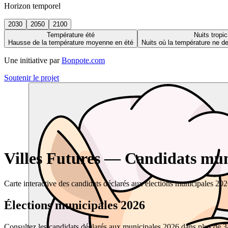
Horizon temporel
2030
2050
2100
Température été
Nuits tropic
Hausse de la température moyenne en été
Nuits où la température ne 
Une initiative par
Bonpote.com
Soutenir le projet
Villes Futures — Candidats muni
Carte interactive des candidats déclarés aux élections municipales 20
Élections municipales 2026
Consultez les candidats déclarés aux municipales 2026 dans plus de 34 0