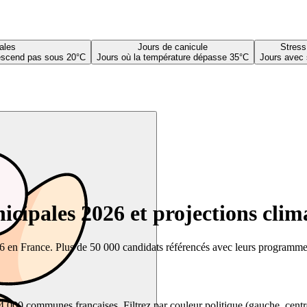
ales
Jours de canicule
Stress
descend pas sous 20°C
Jours où la température dépasse 35°C
Jours avec 
cipales 2026 et projections clim
26 en France. Plus de 50 000 candidats référencés avec leurs programmes,
00 communes françaises. Filtrez par couleur politique (gauche, centre, dr