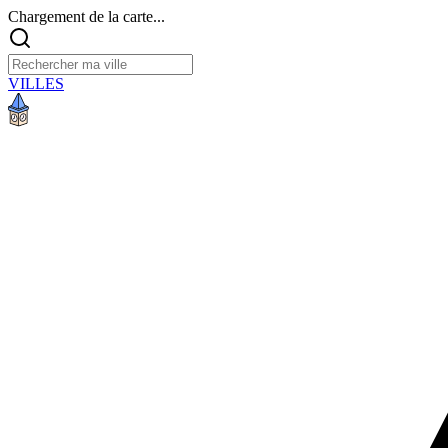
Chargement de la carte...
VILLES