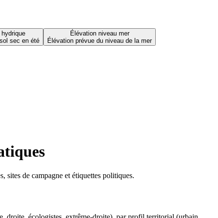
 hydrique
Élévation niveau mer
sol sec en été
Élévation prévue du niveau de la mer
atiques
 sites de campagne et étiquettes politiques.
oite, écologistes, extrême-droite), par profil territorial (urbain,