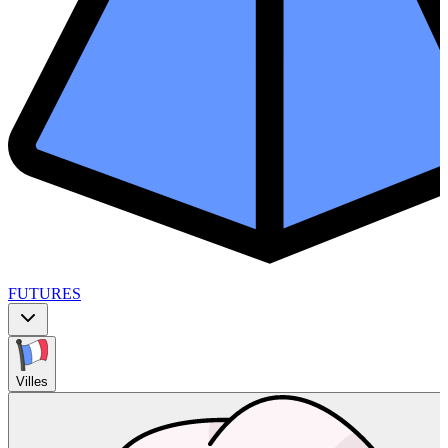
FUTURES
Villes