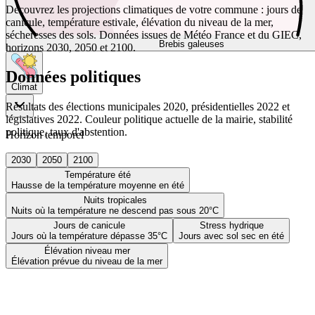
Découvrez les projections climatiques de votre commune : jours de
canicule, température estivale, élévation du niveau de la mer,
sécheresses des sols. Données issues de Météo France et du GIEC,
Brebis galeuses
horizons 2030, 2050 et 2100.
Données politiques
Climat
Résultats des élections municipales 2020, présidentielles 2022 et
législatives 2022. Couleur politique actuelle de la mairie, stabilité
politique, taux d'abstention.
Horizon temporel
2030
2050
2100
Température été
Hausse de la température moyenne en été
Nuits tropicales
Nuits où la température ne descend pas sous 20°C
Jours de canicule
Stress hydrique
Jours où la température dépasse 35°C
Jours avec sol sec en été
Élévation niveau mer
Élévation prévue du niveau de la mer