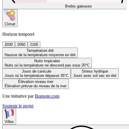
Brebis galeuses
Climat
Horizon temporel
2030
2050
2100
Température été
Hausse de la température moyenne en été
Nuits tropicales
Nuits où la température ne descend pas sous 20°C
Jours de canicule
Stress hydrique
Jours où la température dépasse 35°C
Jours avec sol sec en été
Élévation niveau mer
Élévation prévue du niveau de la mer
Une initiative par
Bonpote.com
Soutenir le projet
Villes