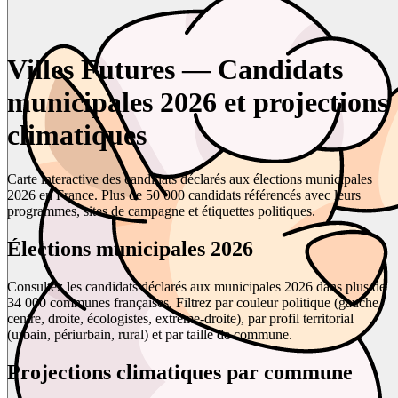
Villes Futures — Candidats
municipales 2026 et projections
climatiques
Carte interactive des candidats déclarés aux élections municipales
2026 en France. Plus de 50 000 candidats référencés avec leurs
programmes, sites de campagne et étiquettes politiques.
Élections municipales 2026
Consultez les candidats déclarés aux municipales 2026 dans plus de
34 000 communes françaises. Filtrez par couleur politique (gauche,
centre, droite, écologistes, extrême-droite), par profil territorial
(urbain, périurbain, rural) et par taille de commune.
Projections climatiques par commune