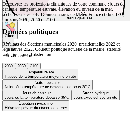
Découvrez les projections climatiques de votre commune : jours de
canicule, température estivale, élévation du niveau de la mer,
sécheresses des sols. Données issues de Météo France et du GIEC,
Brebis galeuses
horizons 2030, 2050 et 2100.
Données politiques
Climat
Résultats des élections municipales 2020, présidentielles 2022 et
législatives 2022. Couleur politique actuelle de la mairie, stabilité
politique, taux d'abstention.
Horizon temporel
2030
2050
2100
Température été
Hausse de la température moyenne en été
Nuits tropicales
Nuits où la température ne descend pas sous 20°C
Jours de canicule
Stress hydrique
Jours où la température dépasse 35°C
Jours avec sol sec en été
Élévation niveau mer
Élévation prévue du niveau de la mer