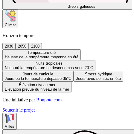
Brebis galeuses
Climat
Horizon temporel
2030
2050
2100
Température été
Hausse de la température moyenne en été
Nuits tropicales
Nuits où la température ne descend pas sous 20°C
Jours de canicule
Stress hydrique
Jours où la température dépasse 35°C
Jours avec sol sec en été
Élévation niveau mer
Élévation prévue du niveau de la mer
Une initiative par
Bonpote.com
Soutenir le projet
Villes