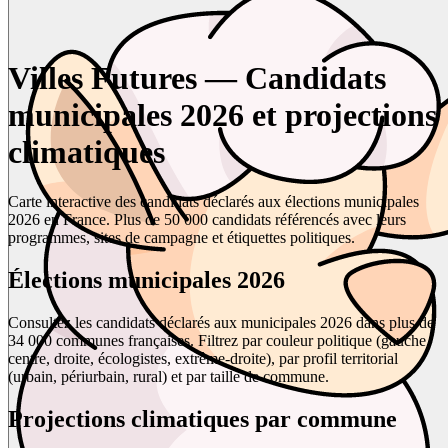
Villes Futures — Candidats
municipales 2026 et projections
climatiques
Carte interactive des candidats déclarés aux élections municipales
2026 en France. Plus de 50 000 candidats référencés avec leurs
programmes, sites de campagne et étiquettes politiques.
Élections municipales 2026
Consultez les candidats déclarés aux municipales 2026 dans plus de
34 000 communes françaises. Filtrez par couleur politique (gauche,
centre, droite, écologistes, extrême-droite), par profil territorial
(urbain, périurbain, rural) et par taille de commune.
Projections climatiques par commune