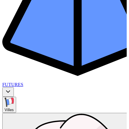
FUTURES
Villes