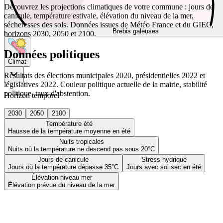
Découvrez les projections climatiques de votre commune : jours de
canicule, température estivale, élévation du niveau de la mer,
sécheresses des sols. Données issues de Météo France et du GIEC,
Brebis galeuses
horizons 2030, 2050 et 2100.
Données politiques
Climat
Résultats des élections municipales 2020, présidentielles 2022 et
législatives 2022. Couleur politique actuelle de la mairie, stabilité
politique, taux d'abstention.
Horizon temporel
2030
2050
2100
Température été
Hausse de la température moyenne en été
Nuits tropicales
Nuits où la température ne descend pas sous 20°C
Jours de canicule
Stress hydrique
Jours où la température dépasse 35°C
Jours avec sol sec en été
Élévation niveau mer
Élévation prévue du niveau de la mer