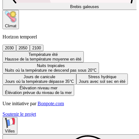
Brebis galeuses
Climat
Horizon temporel
2030
2050
2100
Température été
Hausse de la température moyenne en été
Nuits tropicales
Nuits où la température ne descend pas sous 20°C
Jours de canicule
Stress hydrique
Jours où la température dépasse 35°C
Jours avec sol sec en été
Élévation niveau mer
Élévation prévue du niveau de la mer
Une initiative par
Bonpote.com
Soutenir le projet
Villes