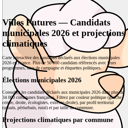
Villes Futures — Candidats
municipales 2026 et projections
climatiques
Carte interactive des candidats déclarés aux élections municipales
2026 en France. Plus de 50 000 candidats référencés avec leurs
programmes, sites de campagne et étiquettes politiques.
Élections municipales 2026
Consultez les candidats déclarés aux municipales 2026 dans plus de
34 000 communes françaises. Filtrez par couleur politique (gauche,
centre, droite, écologistes, extrême-droite), par profil territorial
(urbain, périurbain, rural) et par taille de commune.
Projections climatiques par commune