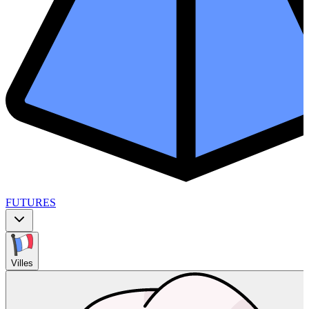
FUTURES
Villes