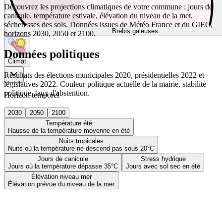
Découvrez les projections climatiques de votre commune : jours de
canicule, température estivale, élévation du niveau de la mer,
sécheresses des sols. Données issues de Météo France et du GIEC,
Brebis galeuses
horizons 2030, 2050 et 2100.
Données politiques
Climat
Résultats des élections municipales 2020, présidentielles 2022 et
législatives 2022. Couleur politique actuelle de la mairie, stabilité
politique, taux d'abstention.
Horizon temporel
2030
2050
2100
Température été
Hausse de la température moyenne en été
Nuits tropicales
Nuits où la température ne descend pas sous 20°C
Jours de canicule
Stress hydrique
Jours où la température dépasse 35°C
Jours avec sol sec en été
Élévation niveau mer
Élévation prévue du niveau de la mer