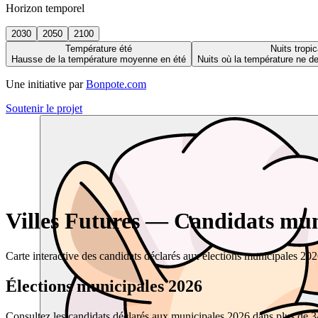
Horizon temporel
2030
2050
2100
Température été
Nuits tropic
Hausse de la température moyenne en été
Nuits où la température ne 
Une initiative par
Bonpote.com
Soutenir le projet
Villes Futures — Candidats muni
Carte interactive des candidats déclarés aux élections municipales 20
Élections municipales 2026
Consultez les candidats déclarés aux municipales 2026 dans plus de 34 0