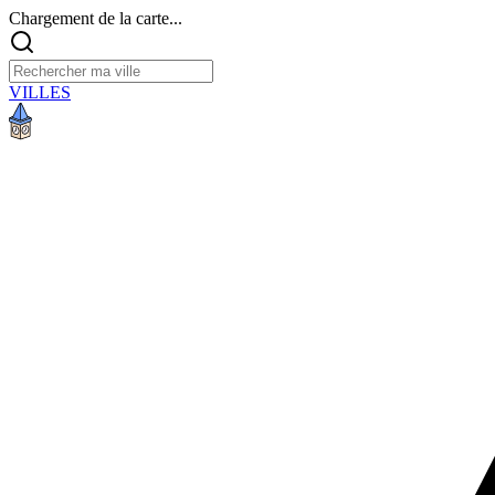
Chargement de la carte...
VILLES