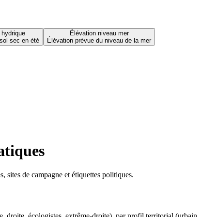
 hydrique
Élévation niveau mer
sol sec en été
Élévation prévue du niveau de la mer
atiques
 sites de campagne et étiquettes politiques.
oite, écologistes, extrême-droite), par profil territorial (urbain,