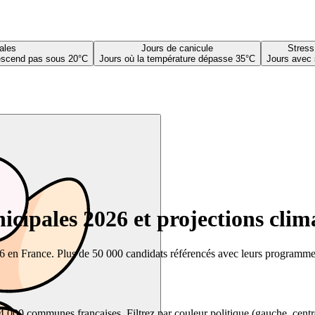
ales
Jours de canicule
Stress
descend pas sous 20°C
Jours où la température dépasse 35°C
Jours avec 
cipales 2026 et projections clim
26 en France. Plus de 50 000 candidats référencés avec leurs programmes,
00 communes françaises. Filtrez par couleur politique (gauche, centre, dr