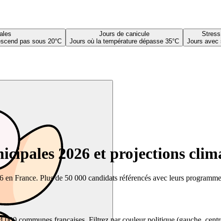
ales
Jours de canicule
Stress
descend pas sous 20°C
Jours où la température dépasse 35°C
Jours avec 
cipales 2026 et projections clim
26 en France. Plus de 50 000 candidats référencés avec leurs programmes,
00 communes françaises. Filtrez par couleur politique (gauche, centre, dr