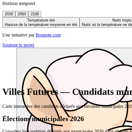
Horizon temporel
2030
2050
2100
Température été
Nuits tropic
Hausse de la température moyenne en été
Nuits où la température ne 
Une initiative par
Bonpote.com
Soutenir le projet
Villes Futures — Candidats muni
Carte interactive des candidats déclarés aux élections municipales 20
Élections municipales 2026
Consultez les candidats déclarés aux municipales 2026 dans plus de 34 0