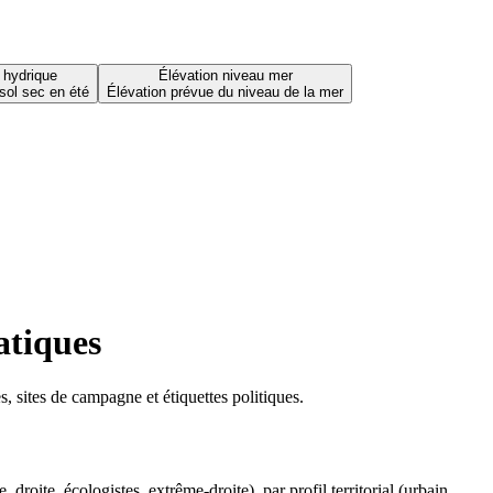
 hydrique
Élévation niveau mer
sol sec en été
Élévation prévue du niveau de la mer
atiques
 sites de campagne et étiquettes politiques.
oite, écologistes, extrême-droite), par profil territorial (urbain,