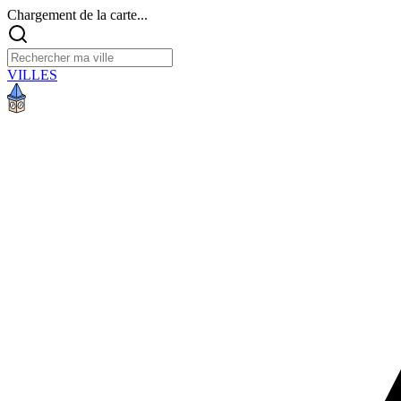
Chargement de la carte...
VILLES