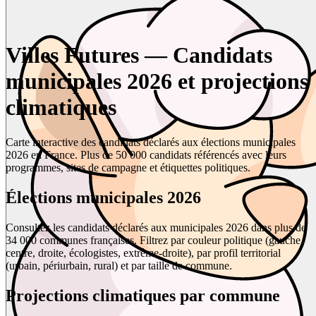
Villes Futures — Candidats
municipales 2026 et projections
climatiques
Carte interactive des candidats déclarés aux élections municipales
2026 en France. Plus de 50 000 candidats référencés avec leurs
programmes, sites de campagne et étiquettes politiques.
Élections municipales 2026
Consultez les candidats déclarés aux municipales 2026 dans plus de
34 000 communes françaises. Filtrez par couleur politique (gauche,
centre, droite, écologistes, extrême-droite), par profil territorial
(urbain, périurbain, rural) et par taille de commune.
Projections climatiques par commune