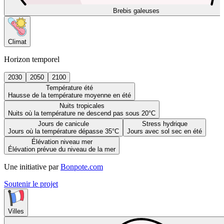
Brebis galeuses
Climat
Horizon temporel
2030
2050
2100
Température été
Hausse de la température moyenne en été
Nuits tropicales
Nuits où la température ne descend pas sous 20°C
Jours de canicule
Stress hydrique
Jours où la température dépasse 35°C
Jours avec sol sec en été
Élévation niveau mer
Élévation prévue du niveau de la mer
Une initiative par
Bonpote.com
Soutenir le projet
Villes