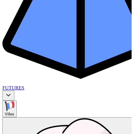
FUTURES
Villes