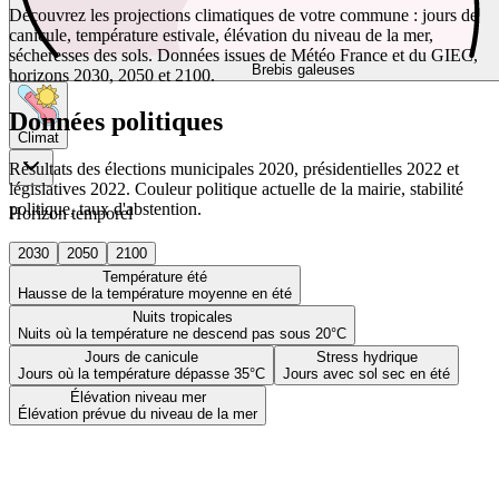
Découvrez les projections climatiques de votre commune : jours de
canicule, température estivale, élévation du niveau de la mer,
sécheresses des sols. Données issues de Météo France et du GIEC,
Brebis galeuses
horizons 2030, 2050 et 2100.
Données politiques
Climat
Résultats des élections municipales 2020, présidentielles 2022 et
législatives 2022. Couleur politique actuelle de la mairie, stabilité
politique, taux d'abstention.
Horizon temporel
2030
2050
2100
Température été
Hausse de la température moyenne en été
Nuits tropicales
Nuits où la température ne descend pas sous 20°C
Jours de canicule
Stress hydrique
Jours où la température dépasse 35°C
Jours avec sol sec en été
Élévation niveau mer
Élévation prévue du niveau de la mer