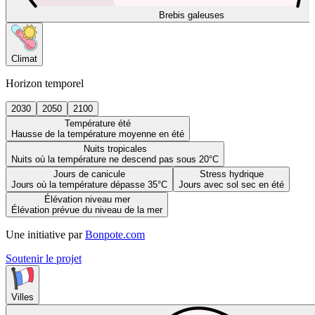
Brebis galeuses
Climat
Horizon temporel
2030
2050
2100
Température été
Hausse de la température moyenne en été
Nuits tropicales
Nuits où la température ne descend pas sous 20°C
Jours de canicule
Stress hydrique
Jours où la température dépasse 35°C
Jours avec sol sec en été
Élévation niveau mer
Élévation prévue du niveau de la mer
Une initiative par
Bonpote.com
Soutenir le projet
Villes