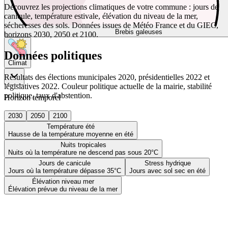
Découvrez les projections climatiques de votre commune : jours de
canicule, température estivale, élévation du niveau de la mer,
sécheresses des sols. Données issues de Météo France et du GIEC,
Brebis galeuses
horizons 2030, 2050 et 2100.
Données politiques
Climat
Résultats des élections municipales 2020, présidentielles 2022 et
législatives 2022. Couleur politique actuelle de la mairie, stabilité
politique, taux d'abstention.
Horizon temporel
2030
2050
2100
Température été
Hausse de la température moyenne en été
Nuits tropicales
Nuits où la température ne descend pas sous 20°C
Jours de canicule
Stress hydrique
Jours où la température dépasse 35°C
Jours avec sol sec en été
Élévation niveau mer
Élévation prévue du niveau de la mer