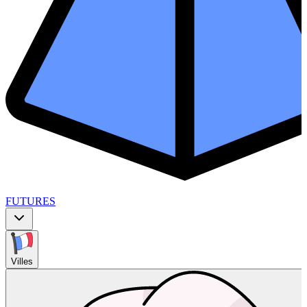
FUTURES
Villes