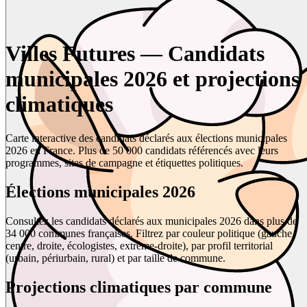
Villes Futures — Candidats
municipales 2026 et projections
climatiques
Carte interactive des candidats déclarés aux élections municipales
2026 en France. Plus de 50 000 candidats référencés avec leurs
programmes, sites de campagne et étiquettes politiques.
Élections municipales 2026
Consultez les candidats déclarés aux municipales 2026 dans plus de
34 000 communes françaises. Filtrez par couleur politique (gauche,
centre, droite, écologistes, extrême-droite), par profil territorial
(urbain, périurbain, rural) et par taille de commune.
Projections climatiques par commune