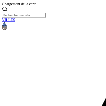
Chargement de la carte...
VILLES