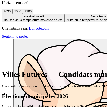
Horizon temporel
2030
2050
2100
Température été
Nuits tropic
Hausse de la température moyenne en été
Nuits où la température ne 
Une initiative par
Bonpote.com
Soutenir le projet
Villes Futures — Candidats muni
Carte interactive des candidats déclarés aux élections municipales 20
Élections municipales 2026
Consultez les candidats déclarés aux municipales 2026 dans plus de 34 0