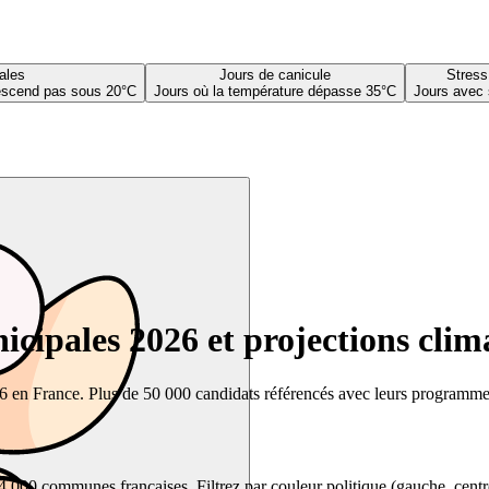
ales
Jours de canicule
Stress
descend pas sous 20°C
Jours où la température dépasse 35°C
Jours avec 
cipales 2026 et projections clim
26 en France. Plus de 50 000 candidats référencés avec leurs programmes,
00 communes françaises. Filtrez par couleur politique (gauche, centre, dr