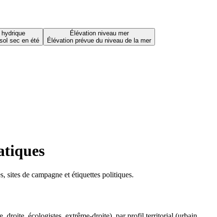
 hydrique
Élévation niveau mer
sol sec en été
Élévation prévue du niveau de la mer
atiques
 sites de campagne et étiquettes politiques.
oite, écologistes, extrême-droite), par profil territorial (urbain,