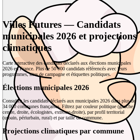
Villes Futures — Candidats
municipales 2026 et projections
climatiques
Carte interactive des candidats déclarés aux élections municipales
2026 en France. Plus de 50 000 candidats référencés avec leurs
programmes, sites de campagne et étiquettes politiques.
Élections municipales 2026
Consultez les candidats déclarés aux municipales 2026 dans plus de
34 000 communes françaises. Filtrez par couleur politique (gauche,
centre, droite, écologistes, extrême-droite), par profil territorial
(urbain, périurbain, rural) et par taille de commune.
Projections climatiques par commune