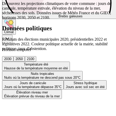
Découvrez les projections climatiques de votre commune : jours de
canicule, température estivale, élévation du niveau de la mer,
sécheresses des sols. Données issues de Météo France et du GIEC,
Brebis galeuses
horizons 2030, 2050 et 2100.
Données politiques
Climat
Résultats des élections municipales 2020, présidentielles 2022 et
législatives 2022. Couleur politique actuelle de la mairie, stabilité
politique, taux d'abstention.
Horizon temporel
2030
2050
2100
Température été
Hausse de la température moyenne en été
Nuits tropicales
Nuits où la température ne descend pas sous 20°C
Jours de canicule
Stress hydrique
Jours où la température dépasse 35°C
Jours avec sol sec en été
Élévation niveau mer
Élévation prévue du niveau de la mer