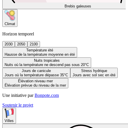
Brebis galeuses
Climat
Horizon temporel
2030
2050
2100
Température été
Hausse de la température moyenne en été
Nuits tropicales
Nuits où la température ne descend pas sous 20°C
Jours de canicule
Stress hydrique
Jours où la température dépasse 35°C
Jours avec sol sec en été
Élévation niveau mer
Élévation prévue du niveau de la mer
Une initiative par
Bonpote.com
Soutenir le projet
Villes