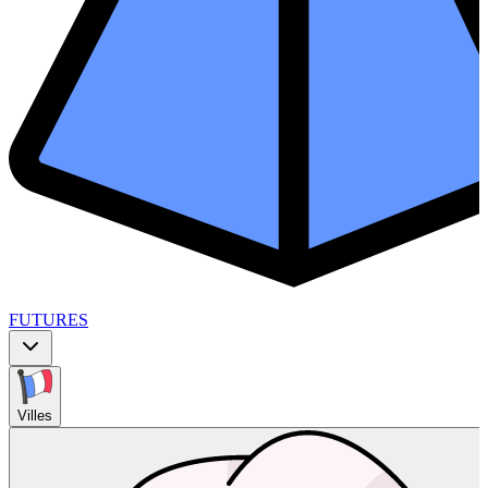
FUTURES
Villes