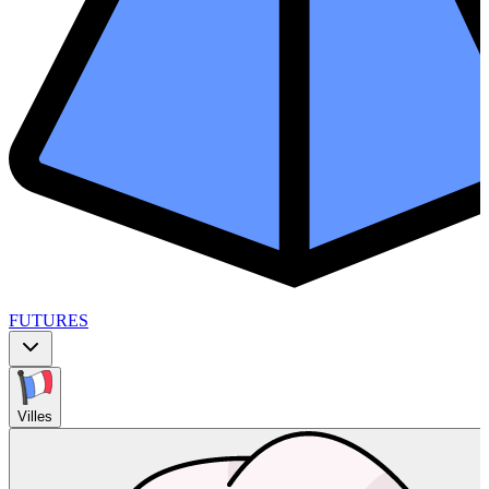
FUTURES
Villes