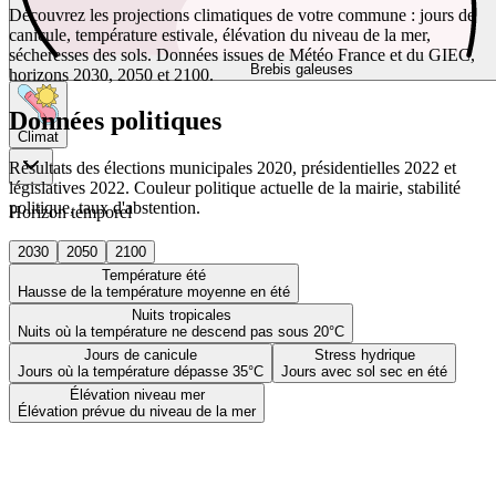
Découvrez les projections climatiques de votre commune : jours de
canicule, température estivale, élévation du niveau de la mer,
sécheresses des sols. Données issues de Météo France et du GIEC,
Brebis galeuses
horizons 2030, 2050 et 2100.
Données politiques
Climat
Résultats des élections municipales 2020, présidentielles 2022 et
législatives 2022. Couleur politique actuelle de la mairie, stabilité
politique, taux d'abstention.
Horizon temporel
2030
2050
2100
Température été
Hausse de la température moyenne en été
Nuits tropicales
Nuits où la température ne descend pas sous 20°C
Jours de canicule
Stress hydrique
Jours où la température dépasse 35°C
Jours avec sol sec en été
Élévation niveau mer
Élévation prévue du niveau de la mer