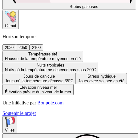
Brebis galeuses
Climat
Horizon temporel
2030
2050
2100
Température été
Hausse de la température moyenne en été
Nuits tropicales
Nuits où la température ne descend pas sous 20°C
Jours de canicule
Stress hydrique
Jours où la température dépasse 35°C
Jours avec sol sec en été
Élévation niveau mer
Élévation prévue du niveau de la mer
Une initiative par
Bonpote.com
Soutenir le projet
Villes