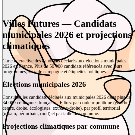
Villes Futures — Candidats
municipales 2026 et projections
climatiques
Carte interactive des candidats déclarés aux élections municipales
2026 en France. Plus de 50 000 candidats référencés avec leurs
programmes, sites de campagne et étiquettes politiques.
Élections municipales 2026
Consultez les candidats déclarés aux municipales 2026 dans plus de
34 000 communes françaises. Filtrez par couleur politique (gauche,
centre, droite, écologistes, extrême-droite), par profil territorial
(urbain, périurbain, rural) et par taille de commune.
Projections climatiques par commune