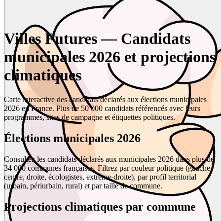
Villes Futures — Candidats
municipales 2026 et projections
climatiques
Carte interactive des candidats déclarés aux élections municipales
2026 en France. Plus de 50 000 candidats référencés avec leurs
programmes, sites de campagne et étiquettes politiques.
Élections municipales 2026
Consultez les candidats déclarés aux municipales 2026 dans plus de
34 000 communes françaises. Filtrez par couleur politique (gauche,
centre, droite, écologistes, extrême-droite), par profil territorial
(urbain, périurbain, rural) et par taille de commune.
Projections climatiques par commune