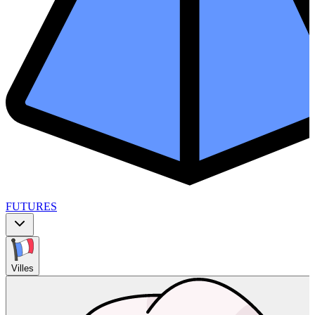
FUTURES
Villes