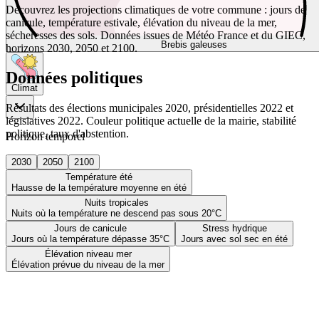
Découvrez les projections climatiques de votre commune : jours de
canicule, température estivale, élévation du niveau de la mer,
sécheresses des sols. Données issues de Météo France et du GIEC,
Brebis galeuses
horizons 2030, 2050 et 2100.
Données politiques
Climat
Résultats des élections municipales 2020, présidentielles 2022 et
législatives 2022. Couleur politique actuelle de la mairie, stabilité
politique, taux d'abstention.
Horizon temporel
2030
2050
2100
Température été
Hausse de la température moyenne en été
Nuits tropicales
Nuits où la température ne descend pas sous 20°C
Jours de canicule
Stress hydrique
Jours où la température dépasse 35°C
Jours avec sol sec en été
Élévation niveau mer
Élévation prévue du niveau de la mer