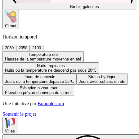
Brebis galeuses
Climat
Horizon temporel
2030
2050
2100
Température été
Hausse de la température moyenne en été
Nuits tropicales
Nuits où la température ne descend pas sous 20°C
Jours de canicule
Stress hydrique
Jours où la température dépasse 35°C
Jours avec sol sec en été
Élévation niveau mer
Élévation prévue du niveau de la mer
Une initiative par
Bonpote.com
Soutenir le projet
Villes