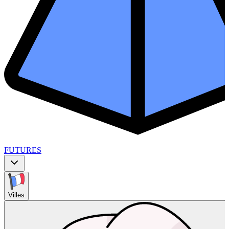
FUTURES
Villes