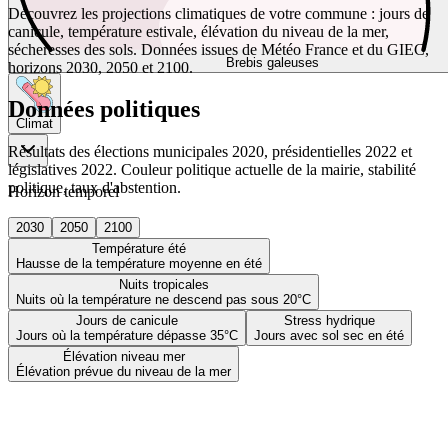
Découvrez les projections climatiques de votre commune : jours de
canicule, température estivale, élévation du niveau de la mer,
sécheresses des sols. Données issues de Météo France et du GIEC,
Brebis galeuses
horizons 2030, 2050 et 2100.
Données politiques
Climat
Résultats des élections municipales 2020, présidentielles 2022 et
législatives 2022. Couleur politique actuelle de la mairie, stabilité
politique, taux d'abstention.
Horizon temporel
2030
2050
2100
Température été
Hausse de la température moyenne en été
Nuits tropicales
Nuits où la température ne descend pas sous 20°C
Jours de canicule
Stress hydrique
Jours où la température dépasse 35°C
Jours avec sol sec en été
Élévation niveau mer
Élévation prévue du niveau de la mer