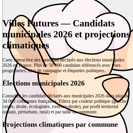
Villes Futures — Candidats
municipales 2026 et projections
climatiques
Carte interactive des candidats déclarés aux élections municipales
2026 en France. Plus de 50 000 candidats référencés avec leurs
programmes, sites de campagne et étiquettes politiques.
Élections municipales 2026
Consultez les candidats déclarés aux municipales 2026 dans plus de
34 000 communes françaises. Filtrez par couleur politique (gauche,
centre, droite, écologistes, extrême-droite), par profil territorial
(urbain, périurbain, rural) et par taille de commune.
Projections climatiques par commune