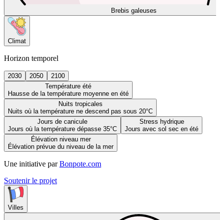
Brebis galeuses
Climat
Horizon temporel
2030
2050
2100
Température été
Hausse de la température moyenne en été
Nuits tropicales
Nuits où la température ne descend pas sous 20°C
Jours de canicule
Stress hydrique
Jours où la température dépasse 35°C
Jours avec sol sec en été
Élévation niveau mer
Élévation prévue du niveau de la mer
Une initiative par
Bonpote.com
Soutenir le projet
Villes