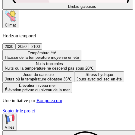
Brebis galeuses
Climat
Horizon temporel
2030
2050
2100
Température été
Hausse de la température moyenne en été
Nuits tropicales
Nuits où la température ne descend pas sous 20°C
Jours de canicule
Stress hydrique
Jours où la température dépasse 35°C
Jours avec sol sec en été
Élévation niveau mer
Élévation prévue du niveau de la mer
Une initiative par
Bonpote.com
Soutenir le projet
Villes