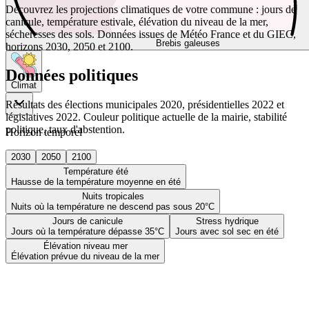
Découvrez les projections climatiques de votre commune : jours de
canicule, température estivale, élévation du niveau de la mer,
sécheresses des sols. Données issues de Météo France et du GIEC,
Brebis galeuses
horizons 2030, 2050 et 2100.
Données politiques
Climat
Résultats des élections municipales 2020, présidentielles 2022 et
législatives 2022. Couleur politique actuelle de la mairie, stabilité
politique, taux d'abstention.
Horizon temporel
2030
2050
2100
Température été
Hausse de la température moyenne en été
Nuits tropicales
Nuits où la température ne descend pas sous 20°C
Jours de canicule
Stress hydrique
Jours où la température dépasse 35°C
Jours avec sol sec en été
Élévation niveau mer
Élévation prévue du niveau de la mer