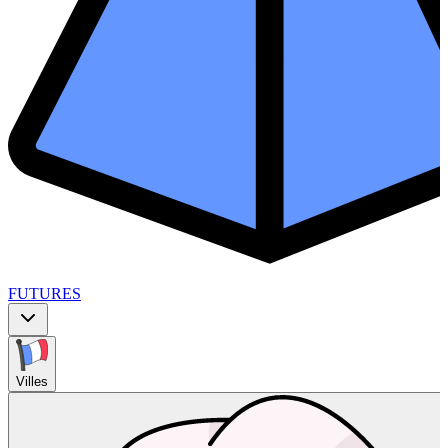
FUTURES
Villes