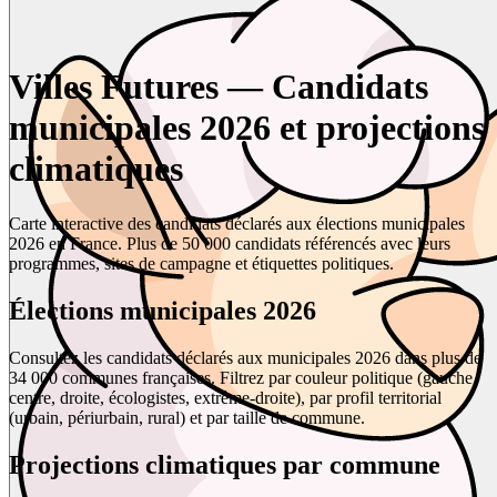
Villes Futures — Candidats
municipales 2026 et projections
climatiques
Carte interactive des candidats déclarés aux élections municipales
2026 en France. Plus de 50 000 candidats référencés avec leurs
programmes, sites de campagne et étiquettes politiques.
Élections municipales 2026
Consultez les candidats déclarés aux municipales 2026 dans plus de
34 000 communes françaises. Filtrez par couleur politique (gauche,
centre, droite, écologistes, extrême-droite), par profil territorial
(urbain, périurbain, rural) et par taille de commune.
Projections climatiques par commune