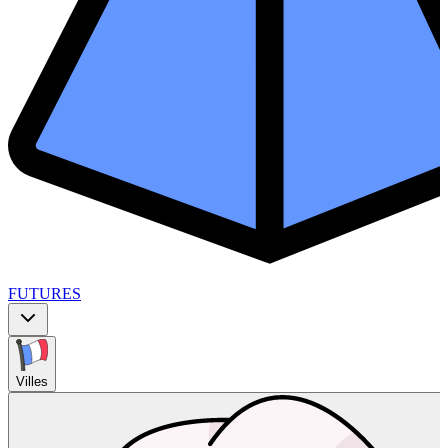
FUTURES
Villes