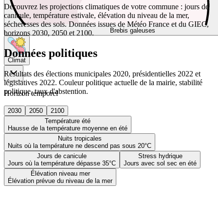
Découvrez les projections climatiques de votre commune : jours de
canicule, température estivale, élévation du niveau de la mer,
sécheresses des sols. Données issues de Météo France et du GIEC,
Brebis galeuses
horizons 2030, 2050 et 2100.
Données politiques
Climat
Résultats des élections municipales 2020, présidentielles 2022 et
législatives 2022. Couleur politique actuelle de la mairie, stabilité
politique, taux d'abstention.
Horizon temporel
2030
2050
2100
Température été
Hausse de la température moyenne en été
Nuits tropicales
Nuits où la température ne descend pas sous 20°C
Jours de canicule
Stress hydrique
Jours où la température dépasse 35°C
Jours avec sol sec en été
Élévation niveau mer
Élévation prévue du niveau de la mer