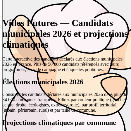
Villes Futures — Candidats
municipales 2026 et projections
climatiques
Carte interactive des candidats déclarés aux élections municipales
2026 en France. Plus de 50 000 candidats référencés avec leurs
programmes, sites de campagne et étiquettes politiques.
Élections municipales 2026
Consultez les candidats déclarés aux municipales 2026 dans plus de
34 000 communes françaises. Filtrez par couleur politique (gauche,
centre, droite, écologistes, extrême-droite), par profil territorial
(urbain, périurbain, rural) et par taille de commune.
Projections climatiques par commune