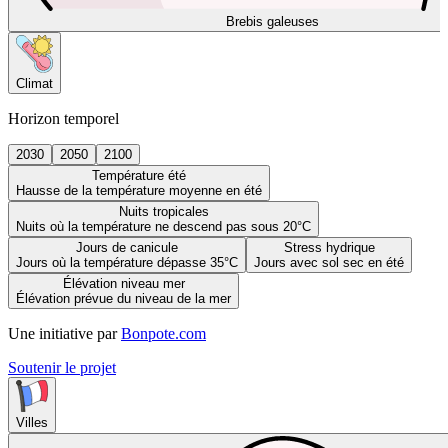
Brebis galeuses
Climat
Horizon temporel
2030
2050
2100
Température été
Hausse de la température moyenne en été
Nuits tropicales
Nuits où la température ne descend pas sous 20°C
Jours de canicule
Stress hydrique
Jours où la température dépasse 35°C
Jours avec sol sec en été
Élévation niveau mer
Élévation prévue du niveau de la mer
Une initiative par
Bonpote.com
Soutenir le projet
Villes