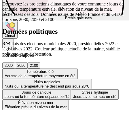
Découvrez les projections climatiques de votre commune : jours de
canicule, température estivale, élévation du niveau de la mer,
sécheresses des sols. Données issues de Météo France et du GIEC,
Brebis galeuses
horizons 2030, 2050 et 2100.
Données politiques
Climat
Résultats des élections municipales 2020, présidentielles 2022 et
législatives 2022. Couleur politique actuelle de la mairie, stabilité
politique, taux d'abstention.
Horizon temporel
2030
2050
2100
Température été
Hausse de la température moyenne en été
Nuits tropicales
Nuits où la température ne descend pas sous 20°C
Jours de canicule
Stress hydrique
Jours où la température dépasse 35°C
Jours avec sol sec en été
Élévation niveau mer
Élévation prévue du niveau de la mer