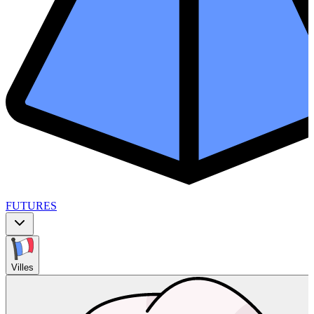
FUTURES
Villes