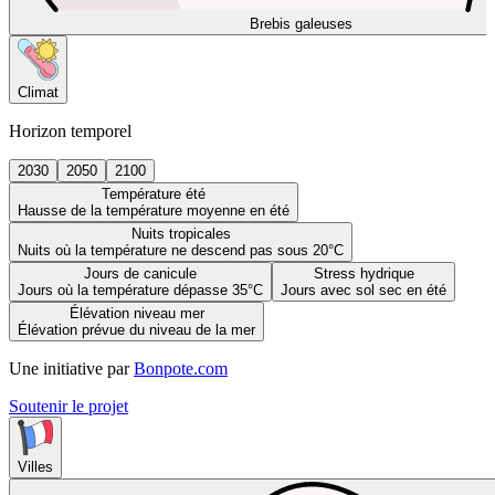
Brebis galeuses
Climat
Horizon temporel
2030
2050
2100
Température été
Hausse de la température moyenne en été
Nuits tropicales
Nuits où la température ne descend pas sous 20°C
Jours de canicule
Stress hydrique
Jours où la température dépasse 35°C
Jours avec sol sec en été
Élévation niveau mer
Élévation prévue du niveau de la mer
Une initiative par
Bonpote.com
Soutenir le projet
Villes