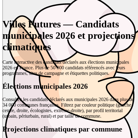
Villes Futures — Candidats
municipales 2026 et projections
climatiques
Carte interactive des candidats déclarés aux élections municipales
2026 en France. Plus de 50 000 candidats référencés avec leurs
programmes, sites de campagne et étiquettes politiques.
Élections municipales 2026
Consultez les candidats déclarés aux municipales 2026 dans plus de
34 000 communes françaises. Filtrez par couleur politique (gauche,
centre, droite, écologistes, extrême-droite), par profil territorial
(urbain, périurbain, rural) et par taille de commune.
Projections climatiques par commune