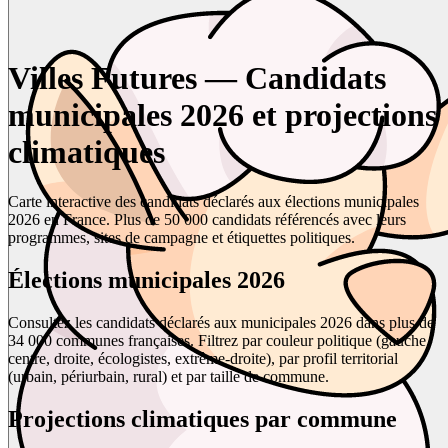
Villes Futures — Candidats
municipales 2026 et projections
climatiques
Carte interactive des candidats déclarés aux élections municipales
2026 en France. Plus de 50 000 candidats référencés avec leurs
programmes, sites de campagne et étiquettes politiques.
Élections municipales 2026
Consultez les candidats déclarés aux municipales 2026 dans plus de
34 000 communes françaises. Filtrez par couleur politique (gauche,
centre, droite, écologistes, extrême-droite), par profil territorial
(urbain, périurbain, rural) et par taille de commune.
Projections climatiques par commune