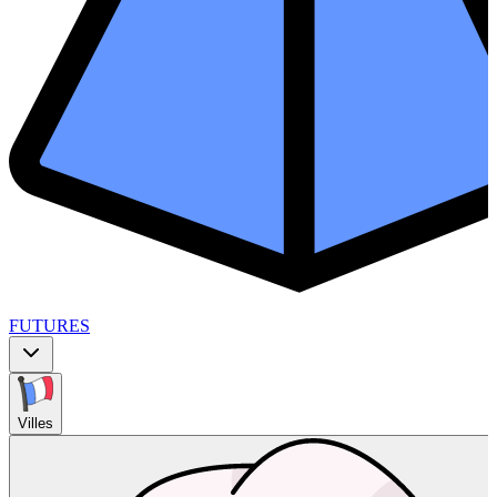
FUTURES
Villes