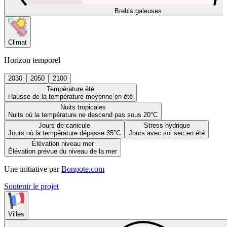
Brebis galeuses
Climat
Horizon temporel
2030
2050
2100
Température été
Hausse de la température moyenne en été
Nuits tropicales
Nuits où la température ne descend pas sous 20°C
Jours de canicule
Stress hydrique
Jours où la température dépasse 35°C
Jours avec sol sec en été
Élévation niveau mer
Élévation prévue du niveau de la mer
Une initiative par
Bonpote.com
Soutenir le projet
Villes