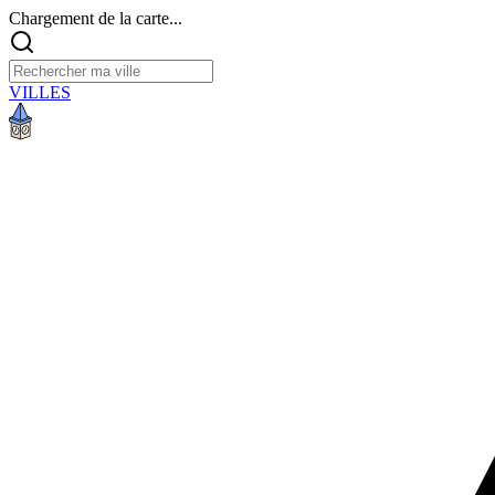
Chargement de la carte...
VILLES