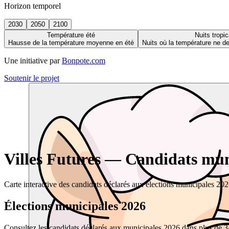
Horizon temporel
2030
2050
2100
Température été
Nuits tropic
Hausse de la température moyenne en été
Nuits où la température ne 
Une initiative par
Bonpote.com
Soutenir le projet
Villes Futures — Candidats muni
Carte interactive des candidats déclarés aux élections municipales 20
Élections municipales 2026
Consultez les candidats déclarés aux municipales 2026 dans plus de 34 0