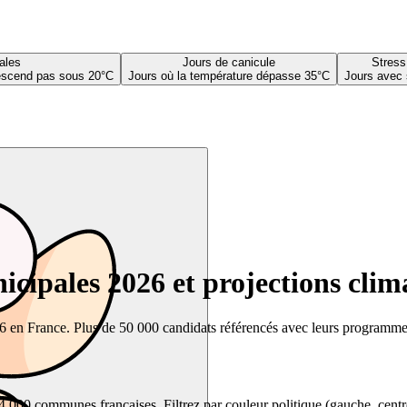
ales
Jours de canicule
Stress
descend pas sous 20°C
Jours où la température dépasse 35°C
Jours avec 
cipales 2026 et projections clim
26 en France. Plus de 50 000 candidats référencés avec leurs programmes,
00 communes françaises. Filtrez par couleur politique (gauche, centre, dr