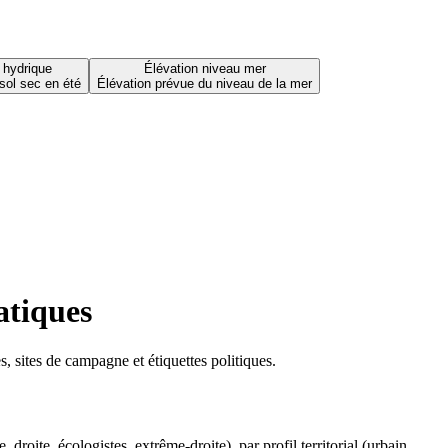
 hydrique
Élévation niveau mer
sol sec en été
Élévation prévue du niveau de la mer
atiques
 sites de campagne et étiquettes politiques.
oite, écologistes, extrême-droite), par profil territorial (urbain,