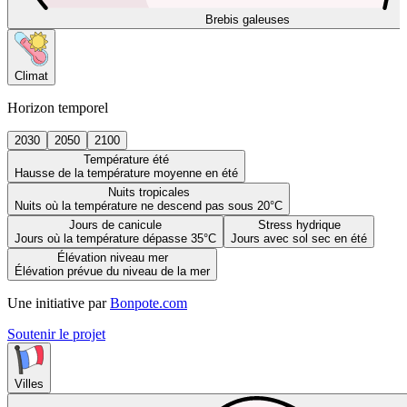
Brebis galeuses
Climat
Horizon temporel
2030
2050
2100
Température été
Hausse de la température moyenne en été
Nuits tropicales
Nuits où la température ne descend pas sous 20°C
Jours de canicule
Stress hydrique
Jours où la température dépasse 35°C
Jours avec sol sec en été
Élévation niveau mer
Élévation prévue du niveau de la mer
Une initiative par
Bonpote.com
Soutenir le projet
Villes