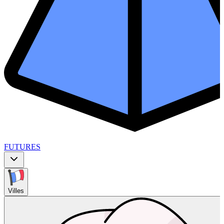
FUTURES
Villes