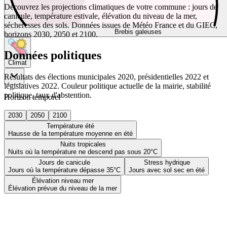
Découvrez les projections climatiques de votre commune : jours de
canicule, température estivale, élévation du niveau de la mer,
sécheresses des sols. Données issues de Météo France et du GIEC,
Brebis galeuses
horizons 2030, 2050 et 2100.
Données politiques
Climat
Résultats des élections municipales 2020, présidentielles 2022 et
législatives 2022. Couleur politique actuelle de la mairie, stabilité
politique, taux d'abstention.
Horizon temporel
2030
2050
2100
Température été
Hausse de la température moyenne en été
Nuits tropicales
Nuits où la température ne descend pas sous 20°C
Jours de canicule
Stress hydrique
Jours où la température dépasse 35°C
Jours avec sol sec en été
Élévation niveau mer
Élévation prévue du niveau de la mer