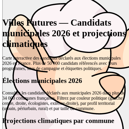
Villes Futures — Candidats
municipales 2026 et projections
climatiques
Carte interactive des candidats déclarés aux élections municipales
2026 en France. Plus de 50 000 candidats référencés avec leurs
programmes, sites de campagne et étiquettes politiques.
Élections municipales 2026
Consultez les candidats déclarés aux municipales 2026 dans plus de
34 000 communes françaises. Filtrez par couleur politique (gauche,
centre, droite, écologistes, extrême-droite), par profil territorial
(urbain, périurbain, rural) et par taille de commune.
Projections climatiques par commune