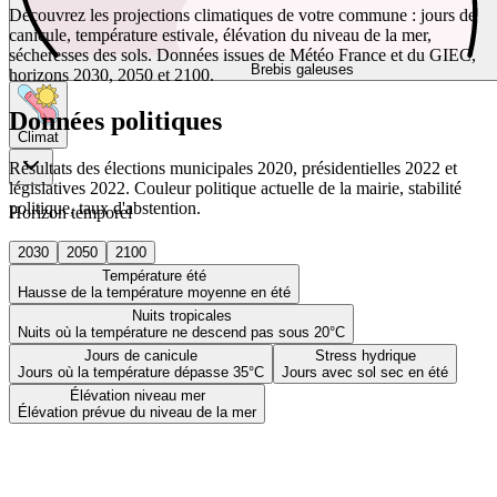
Découvrez les projections climatiques de votre commune : jours de
canicule, température estivale, élévation du niveau de la mer,
sécheresses des sols. Données issues de Météo France et du GIEC,
Brebis galeuses
horizons 2030, 2050 et 2100.
Données politiques
Climat
Résultats des élections municipales 2020, présidentielles 2022 et
législatives 2022. Couleur politique actuelle de la mairie, stabilité
politique, taux d'abstention.
Horizon temporel
2030
2050
2100
Température été
Hausse de la température moyenne en été
Nuits tropicales
Nuits où la température ne descend pas sous 20°C
Jours de canicule
Stress hydrique
Jours où la température dépasse 35°C
Jours avec sol sec en été
Élévation niveau mer
Élévation prévue du niveau de la mer