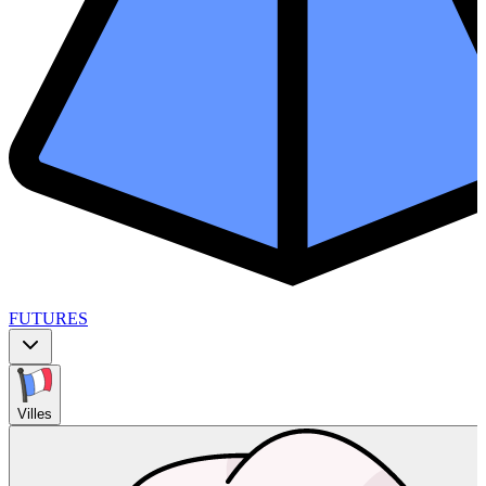
FUTURES
Villes