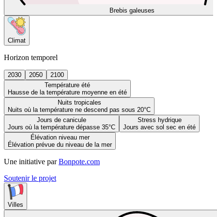
Brebis galeuses
Climat
Horizon temporel
2030
2050
2100
Température été
Hausse de la température moyenne en été
Nuits tropicales
Nuits où la température ne descend pas sous 20°C
Jours de canicule
Stress hydrique
Jours où la température dépasse 35°C
Jours avec sol sec en été
Élévation niveau mer
Élévation prévue du niveau de la mer
Une initiative par
Bonpote.com
Soutenir le projet
Villes