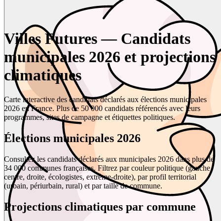
Villes Futures — Candidats
municipales 2026 et projections
climatiques
Carte interactive des candidats déclarés aux élections municipales
2026 en France. Plus de 50 000 candidats référencés avec leurs
programmes, sites de campagne et étiquettes politiques.
Élections municipales 2026
Consultez les candidats déclarés aux municipales 2026 dans plus de
34 000 communes françaises. Filtrez par couleur politique (gauche,
centre, droite, écologistes, extrême-droite), par profil territorial
(urbain, périurbain, rural) et par taille de commune.
Projections climatiques par commune