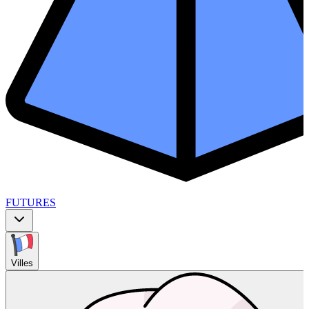
FUTURES
Villes