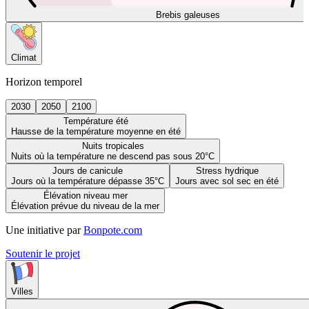
Brebis galeuses
Climat
Horizon temporel
2030
2050
2100
Température été
Hausse de la température moyenne en été
Nuits tropicales
Nuits où la température ne descend pas sous 20°C
Jours de canicule
Stress hydrique
Jours où la température dépasse 35°C
Jours avec sol sec en été
Élévation niveau mer
Élévation prévue du niveau de la mer
Une initiative par
Bonpote.com
Soutenir le projet
Villes