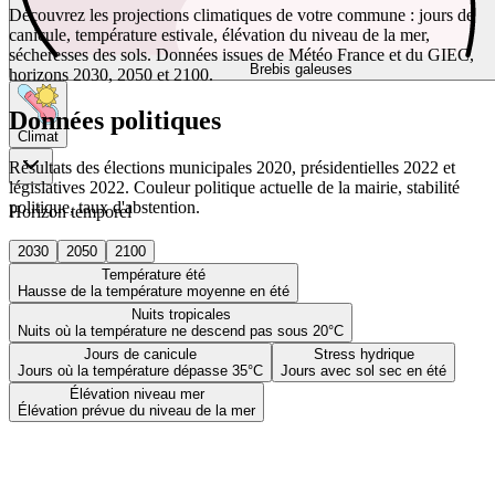
Découvrez les projections climatiques de votre commune : jours de
canicule, température estivale, élévation du niveau de la mer,
sécheresses des sols. Données issues de Météo France et du GIEC,
Brebis galeuses
horizons 2030, 2050 et 2100.
Données politiques
Climat
Résultats des élections municipales 2020, présidentielles 2022 et
législatives 2022. Couleur politique actuelle de la mairie, stabilité
politique, taux d'abstention.
Horizon temporel
2030
2050
2100
Température été
Hausse de la température moyenne en été
Nuits tropicales
Nuits où la température ne descend pas sous 20°C
Jours de canicule
Stress hydrique
Jours où la température dépasse 35°C
Jours avec sol sec en été
Élévation niveau mer
Élévation prévue du niveau de la mer