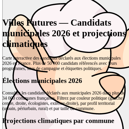
Villes Futures — Candidats
municipales 2026 et projections
climatiques
Carte interactive des candidats déclarés aux élections municipales
2026 en France. Plus de 50 000 candidats référencés avec leurs
programmes, sites de campagne et étiquettes politiques.
Élections municipales 2026
Consultez les candidats déclarés aux municipales 2026 dans plus de
34 000 communes françaises. Filtrez par couleur politique (gauche,
centre, droite, écologistes, extrême-droite), par profil territorial
(urbain, périurbain, rural) et par taille de commune.
Projections climatiques par commune