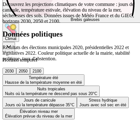
Découvrez les projections climatiques de votre commune : jours de
canicule, température estivale, élévation du niveau de la mer,
sécheresses des sols. Données issues de Météo France et du GIEC,
Brebis galeuses
horizons 2030, 2050 et 2100.
Données politiques
Climat
Résultats des élections municipales 2020, présidentielles 2022 et
législatives 2022. Couleur politique actuelle de la mairie, stabilité
politique, taux d'abstention.
Horizon temporel
2030
2050
2100
Température été
Hausse de la température moyenne en été
Nuits tropicales
Nuits où la température ne descend pas sous 20°C
Jours de canicule
Stress hydrique
Jours où la température dépasse 35°C
Jours avec sol sec en été
Élévation niveau mer
Élévation prévue du niveau de la mer