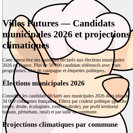
Villes Futures — Candidats
municipales 2026 et projections
climatiques
Carte interactive des candidats déclarés aux élections municipales
2026 en France. Plus de 50 000 candidats référencés avec leurs
programmes, sites de campagne et étiquettes politiques.
Élections municipales 2026
Consultez les candidats déclarés aux municipales 2026 dans plus de
34 000 communes françaises. Filtrez par couleur politique (gauche,
centre, droite, écologistes, extrême-droite), par profil territorial
(urbain, périurbain, rural) et par taille de commune.
Projections climatiques par commune