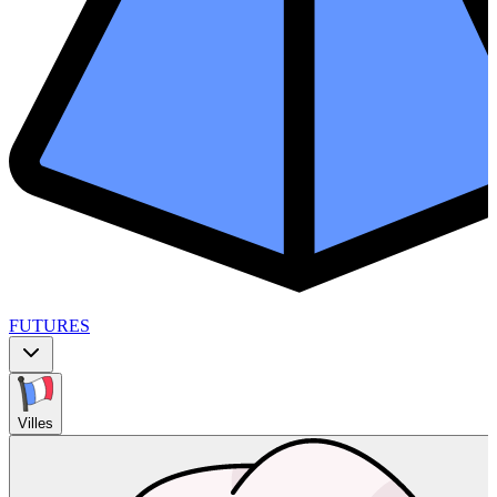
FUTURES
Villes