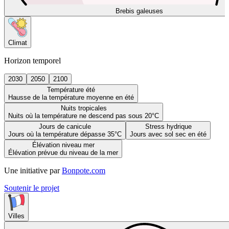
Brebis galeuses
Climat
Horizon temporel
2030
2050
2100
Température été
Hausse de la température moyenne en été
Nuits tropicales
Nuits où la température ne descend pas sous 20°C
Jours de canicule
Stress hydrique
Jours où la température dépasse 35°C
Jours avec sol sec en été
Élévation niveau mer
Élévation prévue du niveau de la mer
Une initiative par
Bonpote.com
Soutenir le projet
Villes