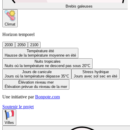
Brebis galeuses
Climat
Horizon temporel
2030
2050
2100
Température été
Hausse de la température moyenne en été
Nuits tropicales
Nuits où la température ne descend pas sous 20°C
Jours de canicule
Stress hydrique
Jours où la température dépasse 35°C
Jours avec sol sec en été
Élévation niveau mer
Élévation prévue du niveau de la mer
Une initiative par
Bonpote.com
Soutenir le projet
Villes