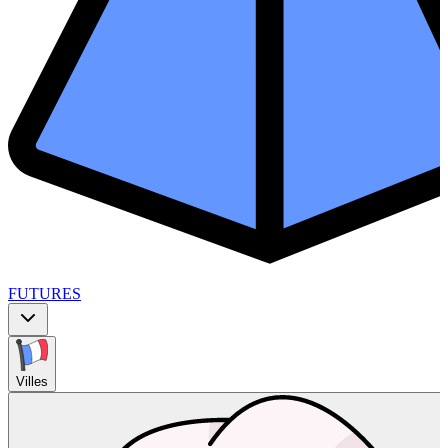
FUTURES
Villes