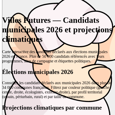
Villes Futures — Candidats
municipales 2026 et projections
climatiques
Carte interactive des candidats déclarés aux élections municipales
2026 en France. Plus de 50 000 candidats référencés avec leurs
programmes, sites de campagne et étiquettes politiques.
Élections municipales 2026
Consultez les candidats déclarés aux municipales 2026 dans plus de
34 000 communes françaises. Filtrez par couleur politique (gauche,
centre, droite, écologistes, extrême-droite), par profil territorial
(urbain, périurbain, rural) et par taille de commune.
Projections climatiques par commune