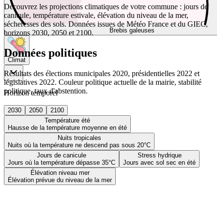
Découvrez les projections climatiques de votre commune : jours de
canicule, température estivale, élévation du niveau de la mer,
sécheresses des sols. Données issues de Météo France et du GIEC,
Brebis galeuses
horizons 2030, 2050 et 2100.
Données politiques
Climat
Résultats des élections municipales 2020, présidentielles 2022 et
législatives 2022. Couleur politique actuelle de la mairie, stabilité
politique, taux d'abstention.
Horizon temporel
2030
2050
2100
Température été
Hausse de la température moyenne en été
Nuits tropicales
Nuits où la température ne descend pas sous 20°C
Jours de canicule
Stress hydrique
Jours où la température dépasse 35°C
Jours avec sol sec en été
Élévation niveau mer
Élévation prévue du niveau de la mer