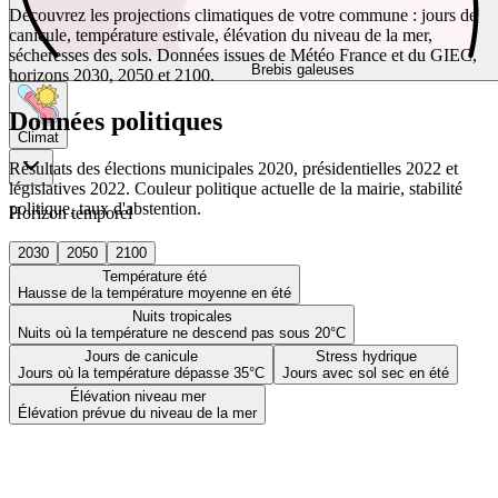
Découvrez les projections climatiques de votre commune : jours de
canicule, température estivale, élévation du niveau de la mer,
sécheresses des sols. Données issues de Météo France et du GIEC,
Brebis galeuses
horizons 2030, 2050 et 2100.
Données politiques
Climat
Résultats des élections municipales 2020, présidentielles 2022 et
législatives 2022. Couleur politique actuelle de la mairie, stabilité
politique, taux d'abstention.
Horizon temporel
2030
2050
2100
Température été
Hausse de la température moyenne en été
Nuits tropicales
Nuits où la température ne descend pas sous 20°C
Jours de canicule
Stress hydrique
Jours où la température dépasse 35°C
Jours avec sol sec en été
Élévation niveau mer
Élévation prévue du niveau de la mer