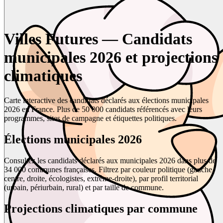
Villes Futures — Candidats
municipales 2026 et projections
climatiques
Carte interactive des candidats déclarés aux élections municipales
2026 en France. Plus de 50 000 candidats référencés avec leurs
programmes, sites de campagne et étiquettes politiques.
Élections municipales 2026
Consultez les candidats déclarés aux municipales 2026 dans plus de
34 000 communes françaises. Filtrez par couleur politique (gauche,
centre, droite, écologistes, extrême-droite), par profil territorial
(urbain, périurbain, rural) et par taille de commune.
Projections climatiques par commune