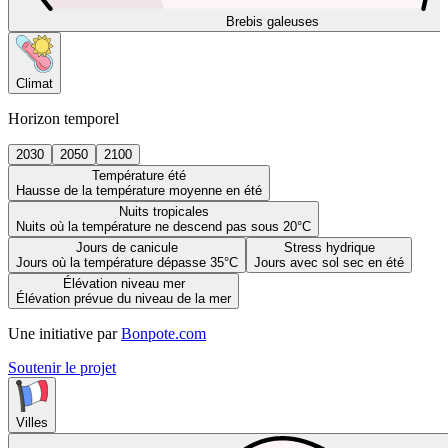
Brebis galeuses
Climat
Horizon temporel
2030
2050
2100
Température été
Hausse de la température moyenne en été
Nuits tropicales
Nuits où la température ne descend pas sous 20°C
Jours de canicule
Stress hydrique
Jours où la température dépasse 35°C
Jours avec sol sec en été
Élévation niveau mer
Élévation prévue du niveau de la mer
Une initiative par
Bonpote.com
Soutenir le projet
Villes