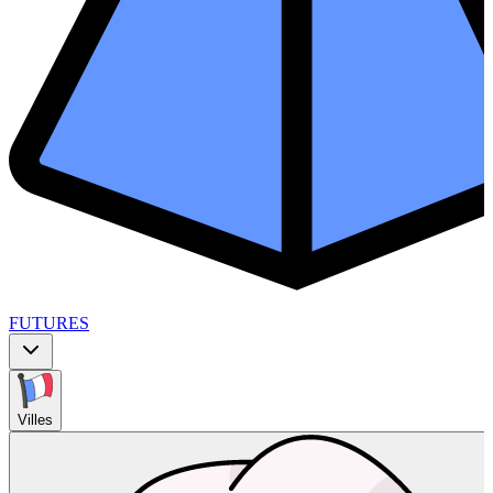
FUTURES
Villes