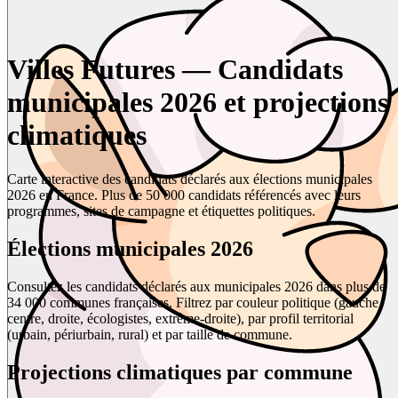
Villes Futures — Candidats
municipales 2026 et projections
climatiques
Carte interactive des candidats déclarés aux élections municipales
2026 en France. Plus de 50 000 candidats référencés avec leurs
programmes, sites de campagne et étiquettes politiques.
Élections municipales 2026
Consultez les candidats déclarés aux municipales 2026 dans plus de
34 000 communes françaises. Filtrez par couleur politique (gauche,
centre, droite, écologistes, extrême-droite), par profil territorial
(urbain, périurbain, rural) et par taille de commune.
Projections climatiques par commune