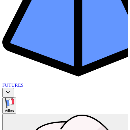
FUTURES
Villes