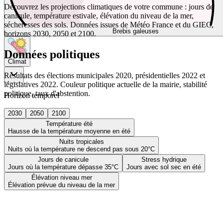
Découvrez les projections climatiques de votre commune : jours de
canicule, température estivale, élévation du niveau de la mer,
sécheresses des sols. Données issues de Météo France et du GIEC,
Brebis galeuses
horizons 2030, 2050 et 2100.
Données politiques
Climat
Résultats des élections municipales 2020, présidentielles 2022 et
législatives 2022. Couleur politique actuelle de la mairie, stabilité
politique, taux d'abstention.
Horizon temporel
2030
2050
2100
Température été
Hausse de la température moyenne en été
Nuits tropicales
Nuits où la température ne descend pas sous 20°C
Jours de canicule
Stress hydrique
Jours où la température dépasse 35°C
Jours avec sol sec en été
Élévation niveau mer
Élévation prévue du niveau de la mer