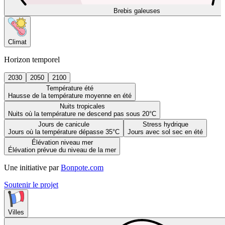
Brebis galeuses
Climat
Horizon temporel
2030
2050
2100
Température été
Hausse de la température moyenne en été
Nuits tropicales
Nuits où la température ne descend pas sous 20°C
Jours de canicule
Stress hydrique
Jours où la température dépasse 35°C
Jours avec sol sec en été
Élévation niveau mer
Élévation prévue du niveau de la mer
Une initiative par
Bonpote.com
Soutenir le projet
Villes