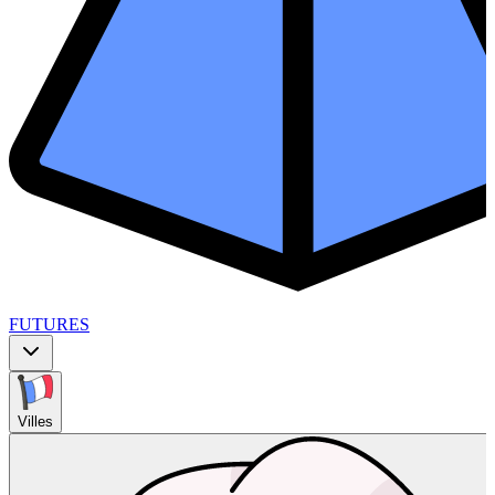
FUTURES
Villes