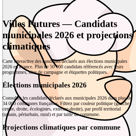
Villes Futures — Candidats
municipales 2026 et projections
climatiques
Carte interactive des candidats déclarés aux élections municipales
2026 en France. Plus de 50 000 candidats référencés avec leurs
programmes, sites de campagne et étiquettes politiques.
Élections municipales 2026
Consultez les candidats déclarés aux municipales 2026 dans plus de
34 000 communes françaises. Filtrez par couleur politique (gauche,
centre, droite, écologistes, extrême-droite), par profil territorial
(urbain, périurbain, rural) et par taille de commune.
Projections climatiques par commune