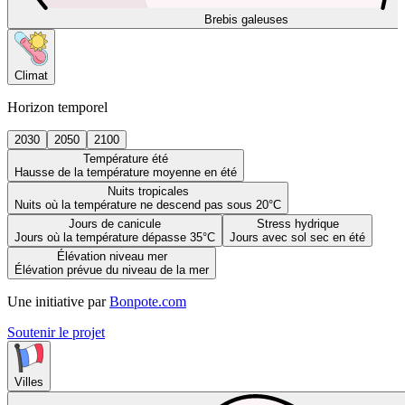
Brebis galeuses
Climat
Horizon temporel
2030
2050
2100
Température été
Hausse de la température moyenne en été
Nuits tropicales
Nuits où la température ne descend pas sous 20°C
Jours de canicule
Stress hydrique
Jours où la température dépasse 35°C
Jours avec sol sec en été
Élévation niveau mer
Élévation prévue du niveau de la mer
Une initiative par
Bonpote.com
Soutenir le projet
Villes