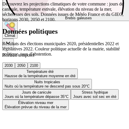
Découvrez les projections climatiques de votre commune : jours de
canicule, température estivale, élévation du niveau de la mer,
sécheresses des sols. Données issues de Météo France et du GIEC,
Brebis galeuses
horizons 2030, 2050 et 2100.
Données politiques
Climat
Résultats des élections municipales 2020, présidentielles 2022 et
législatives 2022. Couleur politique actuelle de la mairie, stabilité
politique, taux d'abstention.
Horizon temporel
2030
2050
2100
Température été
Hausse de la température moyenne en été
Nuits tropicales
Nuits où la température ne descend pas sous 20°C
Jours de canicule
Stress hydrique
Jours où la température dépasse 35°C
Jours avec sol sec en été
Élévation niveau mer
Élévation prévue du niveau de la mer