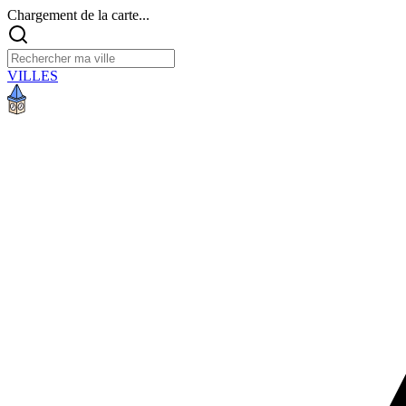
Chargement de la carte...
VILLES