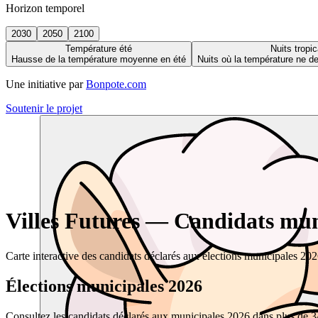
Horizon temporel
2030
2050
2100
Température été
Nuits tropic
Hausse de la température moyenne en été
Nuits où la température ne 
Une initiative par
Bonpote.com
Soutenir le projet
Villes Futures — Candidats muni
Carte interactive des candidats déclarés aux élections municipales 20
Élections municipales 2026
Consultez les candidats déclarés aux municipales 2026 dans plus de 34 0