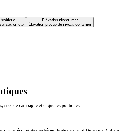
 hydrique
Élévation niveau mer
sol sec en été
Élévation prévue du niveau de la mer
atiques
 sites de campagne et étiquettes politiques.
oite, écologistes, extrême-droite), par profil territorial (urbain,