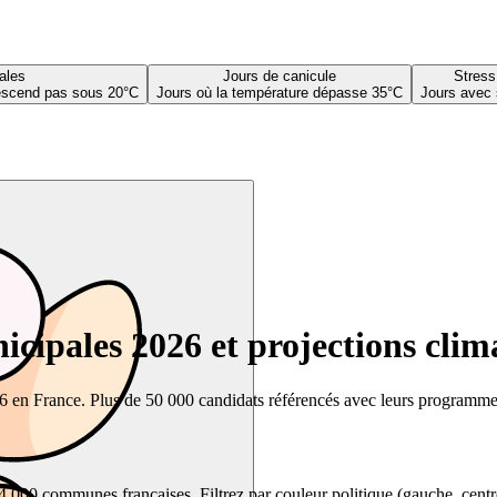
ales
Jours de canicule
Stress
descend pas sous 20°C
Jours où la température dépasse 35°C
Jours avec 
cipales 2026 et projections clim
26 en France. Plus de 50 000 candidats référencés avec leurs programmes,
00 communes françaises. Filtrez par couleur politique (gauche, centre, dr