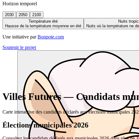
Horizon temporel
2030
2050
2100
Température été
Nuits tropic
Hausse de la température moyenne en été
Nuits où la température ne 
Une initiative par
Bonpote.com
Soutenir le projet
Villes Futures — Candidats muni
Carte interactive des candidats déclarés aux élections municipales 20
Élections municipales 2026
Consultez les candidats déclarés aux municipales 2026 dans plus de 34 0