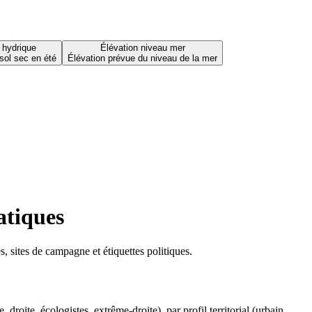
 hydrique
Élévation niveau mer
sol sec en été
Élévation prévue du niveau de la mer
atiques
 sites de campagne et étiquettes politiques.
oite, écologistes, extrême-droite), par profil territorial (urbain,