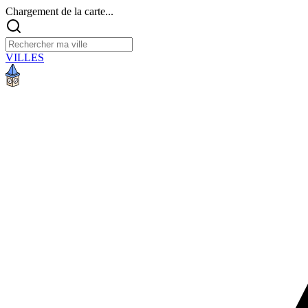
Chargement de la carte...
VILLES