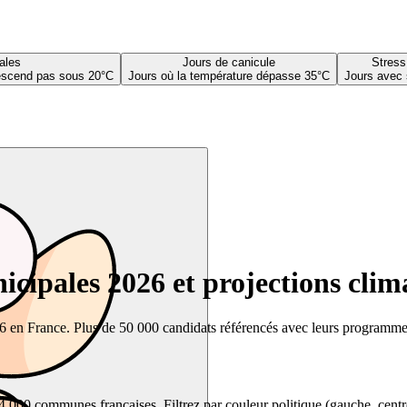
ales
Jours de canicule
Stress
descend pas sous 20°C
Jours où la température dépasse 35°C
Jours avec 
cipales 2026 et projections clim
26 en France. Plus de 50 000 candidats référencés avec leurs programmes,
00 communes françaises. Filtrez par couleur politique (gauche, centre, dr