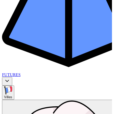
FUTURES
Villes