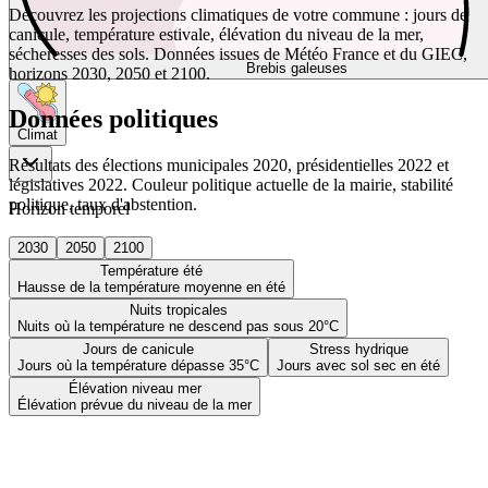
Découvrez les projections climatiques de votre commune : jours de
canicule, température estivale, élévation du niveau de la mer,
sécheresses des sols. Données issues de Météo France et du GIEC,
Brebis galeuses
horizons 2030, 2050 et 2100.
Données politiques
Climat
Résultats des élections municipales 2020, présidentielles 2022 et
législatives 2022. Couleur politique actuelle de la mairie, stabilité
politique, taux d'abstention.
Horizon temporel
2030
2050
2100
Température été
Hausse de la température moyenne en été
Nuits tropicales
Nuits où la température ne descend pas sous 20°C
Jours de canicule
Stress hydrique
Jours où la température dépasse 35°C
Jours avec sol sec en été
Élévation niveau mer
Élévation prévue du niveau de la mer