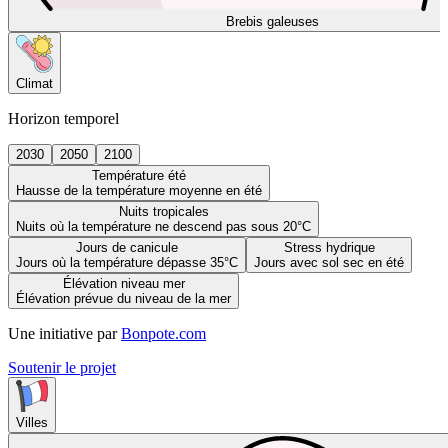
Brebis galeuses
Climat
Horizon temporel
2030
2050
2100
Température été
Hausse de la température moyenne en été
Nuits tropicales
Nuits où la température ne descend pas sous 20°C
Jours de canicule
Stress hydrique
Jours où la température dépasse 35°C
Jours avec sol sec en été
Élévation niveau mer
Élévation prévue du niveau de la mer
Une initiative par
Bonpote.com
Soutenir le projet
Villes