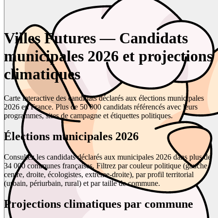
Villes Futures — Candidats
municipales 2026 et projections
climatiques
Carte interactive des candidats déclarés aux élections municipales
2026 en France. Plus de 50 000 candidats référencés avec leurs
programmes, sites de campagne et étiquettes politiques.
Élections municipales 2026
Consultez les candidats déclarés aux municipales 2026 dans plus de
34 000 communes françaises. Filtrez par couleur politique (gauche,
centre, droite, écologistes, extrême-droite), par profil territorial
(urbain, périurbain, rural) et par taille de commune.
Projections climatiques par commune