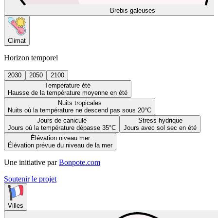
Brebis galeuses
Climat
Horizon temporel
2030
2050
2100
Température été
Hausse de la température moyenne en été
Nuits tropicales
Nuits où la température ne descend pas sous 20°C
Jours de canicule
Stress hydrique
Jours où la température dépasse 35°C
Jours avec sol sec en été
Élévation niveau mer
Élévation prévue du niveau de la mer
Une initiative par
Bonpote.com
Soutenir le projet
Villes