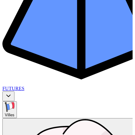
FUTURES
Villes