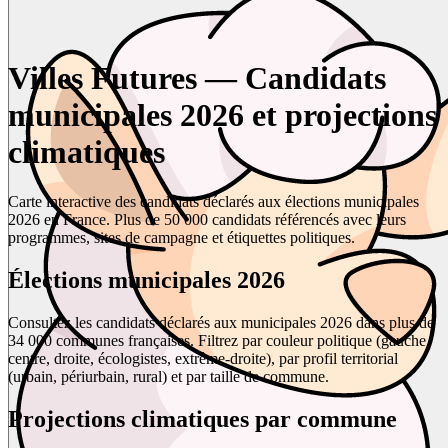
Villes Futures — Candidats
municipales 2026 et projections
climatiques
Carte interactive des candidats déclarés aux élections municipales
2026 en France. Plus de 50 000 candidats référencés avec leurs
programmes, sites de campagne et étiquettes politiques.
Élections municipales 2026
Consultez les candidats déclarés aux municipales 2026 dans plus de
34 000 communes françaises. Filtrez par couleur politique (gauche,
centre, droite, écologistes, extrême-droite), par profil territorial
(urbain, périurbain, rural) et par taille de commune.
Projections climatiques par commune