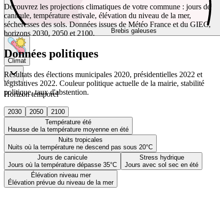
Découvrez les projections climatiques de votre commune : jours de
canicule, température estivale, élévation du niveau de la mer,
sécheresses des sols. Données issues de Météo France et du GIEC,
Brebis galeuses
horizons 2030, 2050 et 2100.
Données politiques
Climat
Résultats des élections municipales 2020, présidentielles 2022 et
législatives 2022. Couleur politique actuelle de la mairie, stabilité
politique, taux d'abstention.
Horizon temporel
2030
2050
2100
Température été
Hausse de la température moyenne en été
Nuits tropicales
Nuits où la température ne descend pas sous 20°C
Jours de canicule
Stress hydrique
Jours où la température dépasse 35°C
Jours avec sol sec en été
Élévation niveau mer
Élévation prévue du niveau de la mer