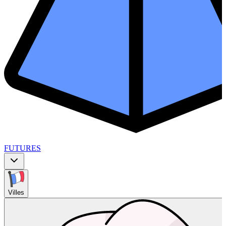
FUTURES
Villes