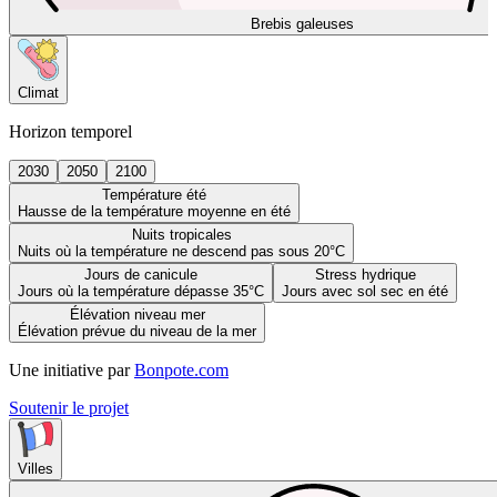
Brebis galeuses
Climat
Horizon temporel
2030
2050
2100
Température été
Hausse de la température moyenne en été
Nuits tropicales
Nuits où la température ne descend pas sous 20°C
Jours de canicule
Stress hydrique
Jours où la température dépasse 35°C
Jours avec sol sec en été
Élévation niveau mer
Élévation prévue du niveau de la mer
Une initiative par
Bonpote.com
Soutenir le projet
Villes