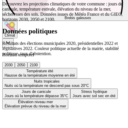
Découvrez les projections climatiques de votre commune : jours de
canicule, température estivale, élévation du niveau de la mer,
sécheresses des sols. Données issues de Météo France et du GIEC,
Brebis galeuses
horizons 2030, 2050 et 2100.
Données politiques
Climat
Résultats des élections municipales 2020, présidentielles 2022 et
législatives 2022. Couleur politique actuelle de la mairie, stabilité
politique, taux d'abstention.
Horizon temporel
2030
2050
2100
Température été
Hausse de la température moyenne en été
Nuits tropicales
Nuits où la température ne descend pas sous 20°C
Jours de canicule
Stress hydrique
Jours où la température dépasse 35°C
Jours avec sol sec en été
Élévation niveau mer
Élévation prévue du niveau de la mer