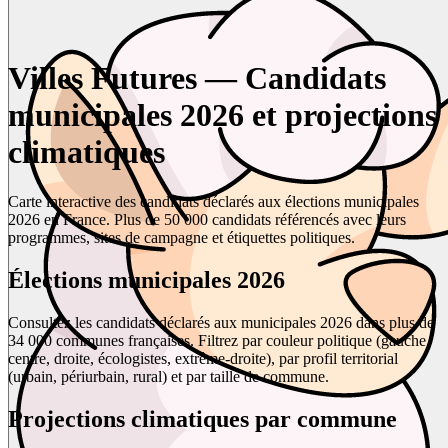
Villes Futures — Candidats
municipales 2026 et projections
climatiques
Carte interactive des candidats déclarés aux élections municipales
2026 en France. Plus de 50 000 candidats référencés avec leurs
programmes, sites de campagne et étiquettes politiques.
Élections municipales 2026
Consultez les candidats déclarés aux municipales 2026 dans plus de
34 000 communes françaises. Filtrez par couleur politique (gauche,
centre, droite, écologistes, extrême-droite), par profil territorial
(urbain, périurbain, rural) et par taille de commune.
Projections climatiques par commune