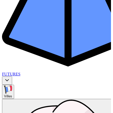
FUTURES
Villes