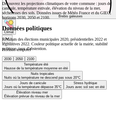
Découvrez les projections climatiques de votre commune : jours de
canicule, température estivale, élévation du niveau de la mer,
sécheresses des sols. Données issues de Météo France et du GIEC,
Brebis galeuses
horizons 2030, 2050 et 2100.
Données politiques
Climat
Résultats des élections municipales 2020, présidentielles 2022 et
législatives 2022. Couleur politique actuelle de la mairie, stabilité
politique, taux d'abstention.
Horizon temporel
2030
2050
2100
Température été
Hausse de la température moyenne en été
Nuits tropicales
Nuits où la température ne descend pas sous 20°C
Jours de canicule
Stress hydrique
Jours où la température dépasse 35°C
Jours avec sol sec en été
Élévation niveau mer
Élévation prévue du niveau de la mer