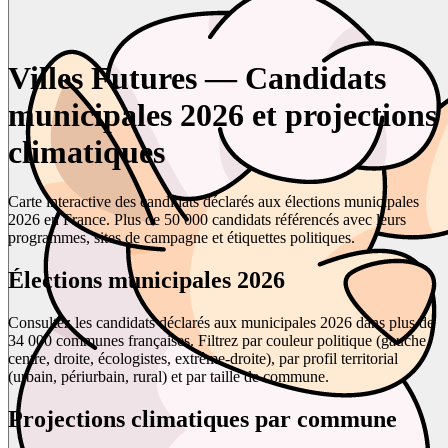
Villes Futures — Candidats
municipales 2026 et projections
climatiques
Carte interactive des candidats déclarés aux élections municipales
2026 en France. Plus de 50 000 candidats référencés avec leurs
programmes, sites de campagne et étiquettes politiques.
Élections municipales 2026
Consultez les candidats déclarés aux municipales 2026 dans plus de
34 000 communes françaises. Filtrez par couleur politique (gauche,
centre, droite, écologistes, extrême-droite), par profil territorial
(urbain, périurbain, rural) et par taille de commune.
Projections climatiques par commune