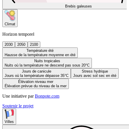
Brebis galeuses
Climat
Horizon temporel
2030
2050
2100
Température été
Hausse de la température moyenne en été
Nuits tropicales
Nuits où la température ne descend pas sous 20°C
Jours de canicule
Stress hydrique
Jours où la température dépasse 35°C
Jours avec sol sec en été
Élévation niveau mer
Élévation prévue du niveau de la mer
Une initiative par
Bonpote.com
Soutenir le projet
Villes