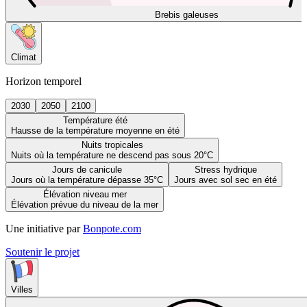
Brebis galeuses
Climat
Horizon temporel
2030
2050
2100
Température été
Hausse de la température moyenne en été
Nuits tropicales
Nuits où la température ne descend pas sous 20°C
Jours de canicule
Stress hydrique
Jours où la température dépasse 35°C
Jours avec sol sec en été
Élévation niveau mer
Élévation prévue du niveau de la mer
Une initiative par
Bonpote.com
Soutenir le projet
Villes