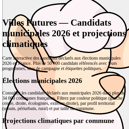
Villes Futures — Candidats
municipales 2026 et projections
climatiques
Carte interactive des candidats déclarés aux élections municipales
2026 en France. Plus de 50 000 candidats référencés avec leurs
programmes, sites de campagne et étiquettes politiques.
Élections municipales 2026
Consultez les candidats déclarés aux municipales 2026 dans plus de
34 000 communes françaises. Filtrez par couleur politique (gauche,
centre, droite, écologistes, extrême-droite), par profil territorial
(urbain, périurbain, rural) et par taille de commune.
Projections climatiques par commune