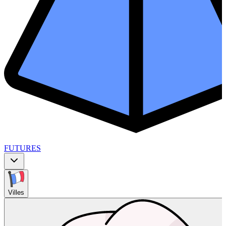
FUTURES
Villes