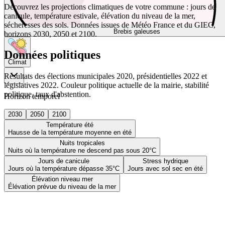
Découvrez les projections climatiques de votre commune : jours de
canicule, température estivale, élévation du niveau de la mer,
sécheresses des sols. Données issues de Météo France et du GIEC,
Brebis galeuses
horizons 2030, 2050 et 2100.
Données politiques
Climat
Résultats des élections municipales 2020, présidentielles 2022 et
législatives 2022. Couleur politique actuelle de la mairie, stabilité
politique, taux d'abstention.
Horizon temporel
2030
2050
2100
Température été
Hausse de la température moyenne en été
Nuits tropicales
Nuits où la température ne descend pas sous 20°C
Jours de canicule
Stress hydrique
Jours où la température dépasse 35°C
Jours avec sol sec en été
Élévation niveau mer
Élévation prévue du niveau de la mer