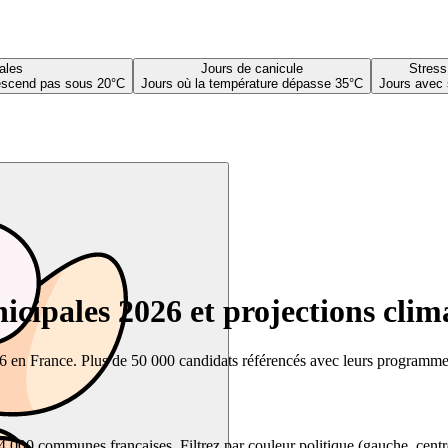
ales
Jours de canicule
Stress
descend pas sous 20°C
Jours où la température dépasse 35°C
Jours avec 
cipales 2026 et projections clim
26 en France. Plus de 50 000 candidats référencés avec leurs programmes,
00 communes françaises. Filtrez par couleur politique (gauche, centre, dr