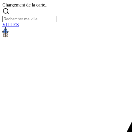
Chargement de la carte...
VILLES