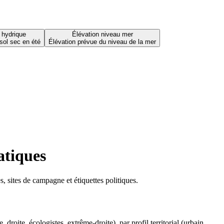
 hydrique
Élévation niveau mer
sol sec en été
Élévation prévue du niveau de la mer
atiques
 sites de campagne et étiquettes politiques.
oite, écologistes, extrême-droite), par profil territorial (urbain,