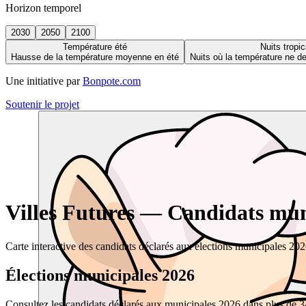
Horizon temporel
2030
2050
2100
Température été
Nuits tropic
Hausse de la température moyenne en été
Nuits où la température ne 
Une initiative par
Bonpote.com
Soutenir le projet
Villes Futures — Candidats muni
Carte interactive des candidats déclarés aux élections municipales 20
Élections municipales 2026
Consultez les candidats déclarés aux municipales 2026 dans plus de 34 0