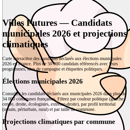
Villes Futures — Candidats
municipales 2026 et projections
climatiques
Carte interactive des candidats déclarés aux élections municipales
2026 en France. Plus de 50 000 candidats référencés avec leurs
programmes, sites de campagne et étiquettes politiques.
Élections municipales 2026
Consultez les candidats déclarés aux municipales 2026 dans plus de
34 000 communes françaises. Filtrez par couleur politique (gauche,
centre, droite, écologistes, extrême-droite), par profil territorial
(urbain, périurbain, rural) et par taille de commune.
Projections climatiques par commune