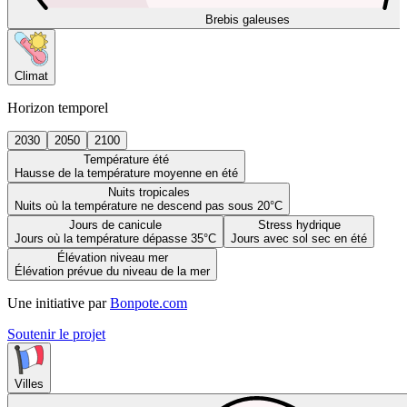
Brebis galeuses
Climat
Horizon temporel
2030
2050
2100
Température été
Hausse de la température moyenne en été
Nuits tropicales
Nuits où la température ne descend pas sous 20°C
Jours de canicule
Stress hydrique
Jours où la température dépasse 35°C
Jours avec sol sec en été
Élévation niveau mer
Élévation prévue du niveau de la mer
Une initiative par
Bonpote.com
Soutenir le projet
Villes