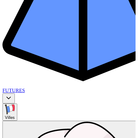
FUTURES
Villes