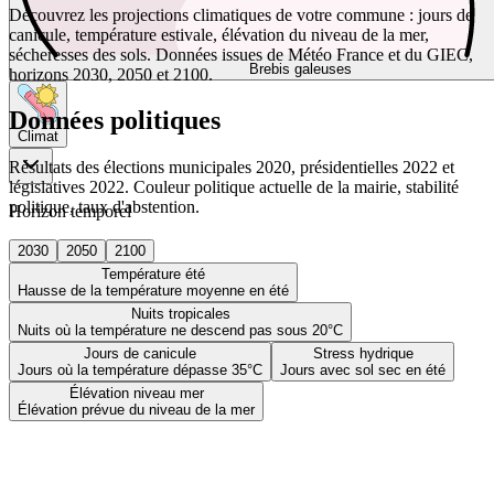
Découvrez les projections climatiques de votre commune : jours de
canicule, température estivale, élévation du niveau de la mer,
sécheresses des sols. Données issues de Météo France et du GIEC,
Brebis galeuses
horizons 2030, 2050 et 2100.
Données politiques
Climat
Résultats des élections municipales 2020, présidentielles 2022 et
législatives 2022. Couleur politique actuelle de la mairie, stabilité
politique, taux d'abstention.
Horizon temporel
2030
2050
2100
Température été
Hausse de la température moyenne en été
Nuits tropicales
Nuits où la température ne descend pas sous 20°C
Jours de canicule
Stress hydrique
Jours où la température dépasse 35°C
Jours avec sol sec en été
Élévation niveau mer
Élévation prévue du niveau de la mer