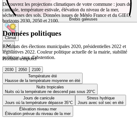
Découvrez les projections climatiques de votre commune : jours de
canicule, température estivale, élévation du niveau de la mer,
sécheresses des sols. Données issues de Météo France et du GIEC,
Brebis galeuses
horizons 2030, 2050 et 2100.
Données politiques
Climat
Résultats des élections municipales 2020, présidentielles 2022 et
législatives 2022. Couleur politique actuelle de la mairie, stabilité
politique, taux d'abstention.
Horizon temporel
2030
2050
2100
Température été
Hausse de la température moyenne en été
Nuits tropicales
Nuits où la température ne descend pas sous 20°C
Jours de canicule
Stress hydrique
Jours où la température dépasse 35°C
Jours avec sol sec en été
Élévation niveau mer
Élévation prévue du niveau de la mer