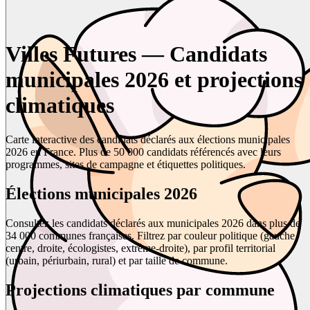
Villes Futures — Candidats
municipales 2026 et projections
climatiques
Carte interactive des candidats déclarés aux élections municipales
2026 en France. Plus de 50 000 candidats référencés avec leurs
programmes, sites de campagne et étiquettes politiques.
Élections municipales 2026
Consultez les candidats déclarés aux municipales 2026 dans plus de
34 000 communes françaises. Filtrez par couleur politique (gauche,
centre, droite, écologistes, extrême-droite), par profil territorial
(urbain, périurbain, rural) et par taille de commune.
Projections climatiques par commune