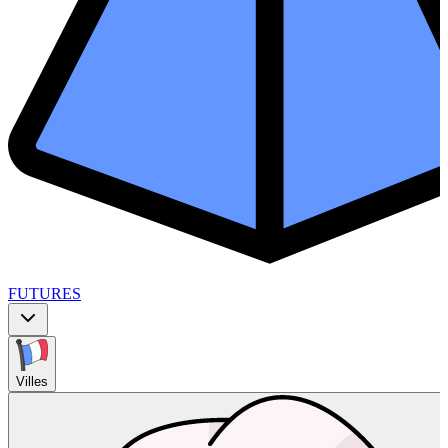
FUTURES
Villes