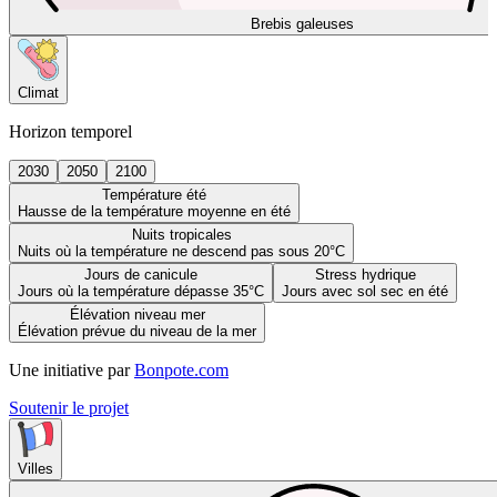
Brebis galeuses
Climat
Horizon temporel
2030
2050
2100
Température été
Hausse de la température moyenne en été
Nuits tropicales
Nuits où la température ne descend pas sous 20°C
Jours de canicule
Stress hydrique
Jours où la température dépasse 35°C
Jours avec sol sec en été
Élévation niveau mer
Élévation prévue du niveau de la mer
Une initiative par
Bonpote.com
Soutenir le projet
Villes