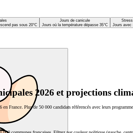
ales
Jours de canicule
Stress
descend pas sous 20°C
Jours où la température dépasse 35°C
Jours avec 
cipales 2026 et projections clim
26 en France. Plus de 50 000 candidats référencés avec leurs programmes,
00 communes françaises. Filtrez par couleur politique (gauche, centre, dr