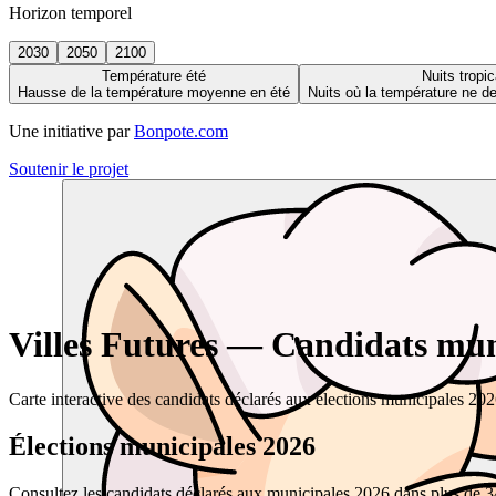
Horizon temporel
2030
2050
2100
Température été
Nuits tropic
Hausse de la température moyenne en été
Nuits où la température ne 
Une initiative par
Bonpote.com
Soutenir le projet
Villes Futures — Candidats muni
Carte interactive des candidats déclarés aux élections municipales 20
Élections municipales 2026
Consultez les candidats déclarés aux municipales 2026 dans plus de 34 0