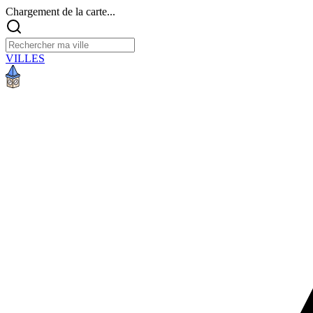
Chargement de la carte...
VILLES