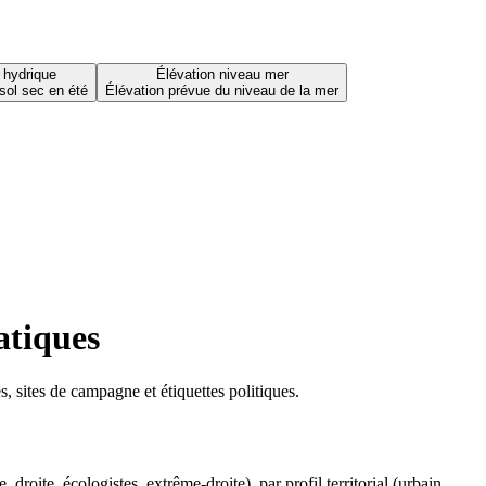
 hydrique
Élévation niveau mer
sol sec en été
Élévation prévue du niveau de la mer
atiques
 sites de campagne et étiquettes politiques.
oite, écologistes, extrême-droite), par profil territorial (urbain,