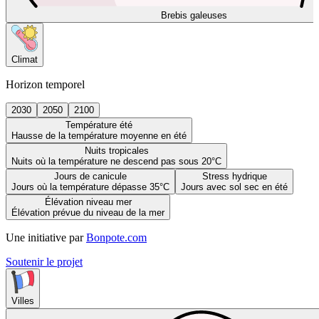
Brebis galeuses
Climat
Horizon temporel
2030
2050
2100
Température été
Hausse de la température moyenne en été
Nuits tropicales
Nuits où la température ne descend pas sous 20°C
Jours de canicule
Stress hydrique
Jours où la température dépasse 35°C
Jours avec sol sec en été
Élévation niveau mer
Élévation prévue du niveau de la mer
Une initiative par
Bonpote.com
Soutenir le projet
Villes