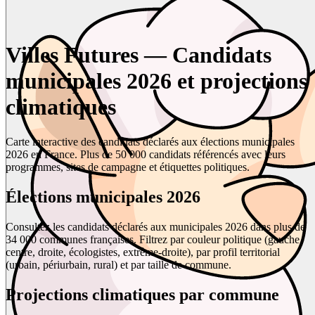
Villes Futures — Candidats
municipales 2026 et projections
climatiques
Carte interactive des candidats déclarés aux élections municipales
2026 en France. Plus de 50 000 candidats référencés avec leurs
programmes, sites de campagne et étiquettes politiques.
Élections municipales 2026
Consultez les candidats déclarés aux municipales 2026 dans plus de
34 000 communes françaises. Filtrez par couleur politique (gauche,
centre, droite, écologistes, extrême-droite), par profil territorial
(urbain, périurbain, rural) et par taille de commune.
Projections climatiques par commune