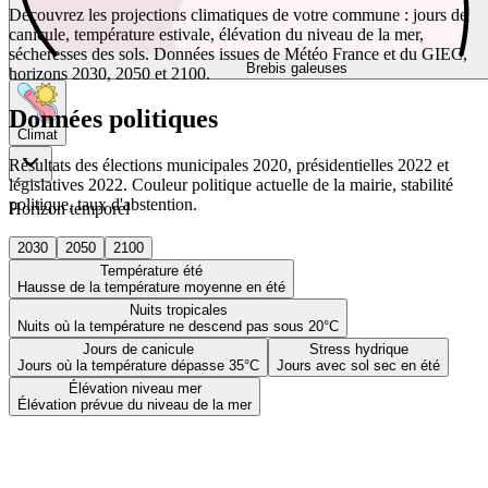
Découvrez les projections climatiques de votre commune : jours de
canicule, température estivale, élévation du niveau de la mer,
sécheresses des sols. Données issues de Météo France et du GIEC,
Brebis galeuses
horizons 2030, 2050 et 2100.
Données politiques
Climat
Résultats des élections municipales 2020, présidentielles 2022 et
législatives 2022. Couleur politique actuelle de la mairie, stabilité
politique, taux d'abstention.
Horizon temporel
2030
2050
2100
Température été
Hausse de la température moyenne en été
Nuits tropicales
Nuits où la température ne descend pas sous 20°C
Jours de canicule
Stress hydrique
Jours où la température dépasse 35°C
Jours avec sol sec en été
Élévation niveau mer
Élévation prévue du niveau de la mer