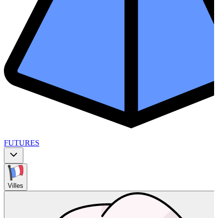
FUTURES
Villes