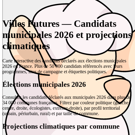
Villes Futures — Candidats
municipales 2026 et projections
climatiques
Carte interactive des candidats déclarés aux élections municipales
2026 en France. Plus de 50 000 candidats référencés avec leurs
programmes, sites de campagne et étiquettes politiques.
Élections municipales 2026
Consultez les candidats déclarés aux municipales 2026 dans plus de
34 000 communes françaises. Filtrez par couleur politique (gauche,
centre, droite, écologistes, extrême-droite), par profil territorial
(urbain, périurbain, rural) et par taille de commune.
Projections climatiques par commune