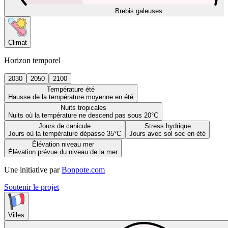
Brebis galeuses
Climat
Horizon temporel
2030
2050
2100
Température été
Hausse de la température moyenne en été
Nuits tropicales
Nuits où la température ne descend pas sous 20°C
Jours de canicule
Stress hydrique
Jours où la température dépasse 35°C
Jours avec sol sec en été
Élévation niveau mer
Élévation prévue du niveau de la mer
Une initiative par
Bonpote.com
Soutenir le projet
Villes