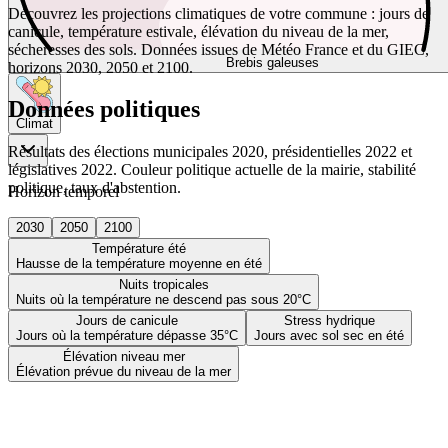
Découvrez les projections climatiques de votre commune : jours de
canicule, température estivale, élévation du niveau de la mer,
sécheresses des sols. Données issues de Météo France et du GIEC,
Brebis galeuses
horizons 2030, 2050 et 2100.
Données politiques
Climat
Résultats des élections municipales 2020, présidentielles 2022 et
législatives 2022. Couleur politique actuelle de la mairie, stabilité
politique, taux d'abstention.
Horizon temporel
2030
2050
2100
Température été
Hausse de la température moyenne en été
Nuits tropicales
Nuits où la température ne descend pas sous 20°C
Jours de canicule
Stress hydrique
Jours où la température dépasse 35°C
Jours avec sol sec en été
Élévation niveau mer
Élévation prévue du niveau de la mer