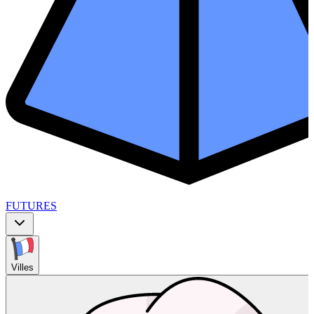
FUTURES
Villes